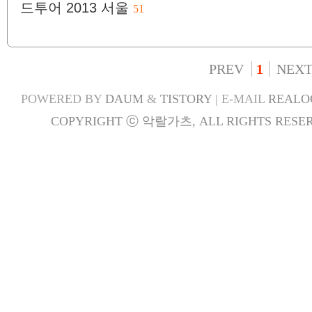
드투어 2013 서울
51
PREV
1
NEX
POWERED BY
DAUM
&
TISTORY
| E-MAIL
REALO
COPYRIGHT ⓒ 악랄가츠, ALL RIGHTS RESER