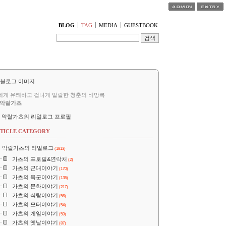
티스토리툴바
BLOG
TAG
MEDIA
GUESTBOOK
세게 유쾌하고 겁나게 발랄한 청춘의 비망록
악랄가츠
악랄가츠의 리얼로그 프로필
TICLE CATEGORY
악랄가츠의 리얼로그
(1813)
가츠의 프로필&연락처
(2)
가츠의 군대이야기
(170)
가츠의 육군이야기
(135)
가츠의 문화이야기
(217)
가츠의 식탐이야기
(56)
가츠의 모터이야기
(54)
가츠의 게임이야기
(59)
가츠의 옛날이야기
(87)