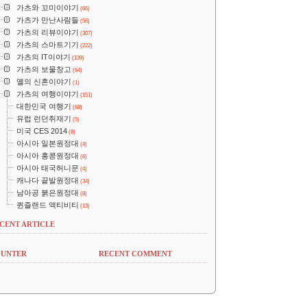
가츠와 꼬미이야기
(66)
가츠가 만난사람들
(56)
가츠의 리뷰이야기
(307)
가츠의 스마트기기
(222)
가츠의 IT이야기
(139)
가츠의 보물창고
(64)
옐의 신혼이야기
(1)
가츠의 여행이야기
(151)
대한민국 여행기
(68)
유럽 런던취재기
(5)
미국 CES 2014
(8)
아시아 일본원정대
(4)
아시아 홍콩원정대
(6)
아시아 태국허니문
(4)
캐나다 끝발원정대
(34)
남아공 붉은원정대
(8)
퀸즐랜드 액티비티
(13)
CENT ARTICLE
UNTER
RECENT COMMENT