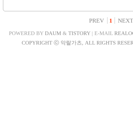
PREV
1
NEX
POWERED BY
DAUM
&
TISTORY
| E-MAIL
REALO
COPYRIGHT ⓒ 악랄가츠, ALL RIGHTS RESER