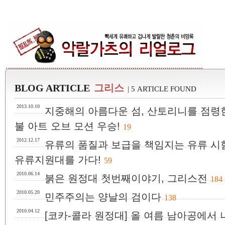
BLOG ARTICLE
그리스
| 5 ARTICLE FOUND
2013.10.10
지중해의 아름다운 섬, 산토리니를 점령한 코리
불 아트 오브 모션 우승!
19
2012.12.17
유류의 품질과 보급을 책임지는 유류 시험
유류지원대를 가다!
59
2010.06.14
붉은 원정대 첫번째이야기, 그리스전
184
2010.05.20
민주주의는 양날의 검이다
138
2010.04.12
[코카-콜라 원정대] 올 여름 남아공에서 