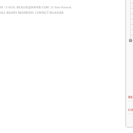
RY
| E-MAIL
REALOG@NAVER.COM
| IS Base Renewal
LL RIGHTS RESERVED. CONTACT BLOGGER.
RE
CO