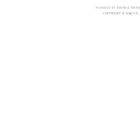
POWERED BY
DAUM
&
TISTO
COPYRIGHT ⓒ 악랄가츠, A