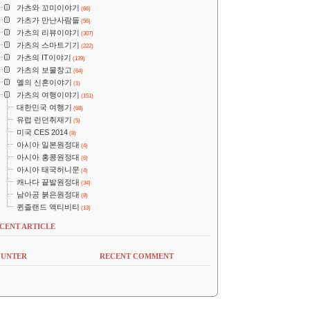
가츠와 꼬미이야기
(66)
가츠가 만난사람들
(56)
가츠의 리뷰이야기
(307)
가츠의 스마트기기
(222)
가츠의 IT이야기
(139)
가츠의 보물창고
(64)
옐의 신혼이야기
(1)
가츠의 여행이야기
(151)
대한민국 여행기
(68)
유럽 런던취재기
(5)
미국 CES 2014
(8)
아시아 일본원정대
(4)
아시아 홍콩원정대
(6)
아시아 태국허니문
(4)
캐나다 끝발원정대
(34)
남아공 붉은원정대
(8)
퀸즐랜드 액티비티
(13)
CENT ARTICLE
UNTER
RECENT COMMENT