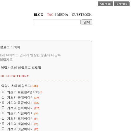
티스토리툴바
BLOG
TAG
MEDIA
GUESTBOOK
세게 유쾌하고 겁나게 발랄한 청춘의 비망록
악랄가츠
악랄가츠의 리얼로그 프로필
TICLE CATEGORY
악랄가츠의 리얼로그
(1813)
가츠의 프로필&연락처
(2)
가츠의 군대이야기
(170)
가츠의 육군이야기
(135)
가츠의 문화이야기
(217)
가츠의 식탐이야기
(56)
가츠의 모터이야기
(54)
가츠의 게임이야기
(59)
가츠의 옛날이야기
(87)