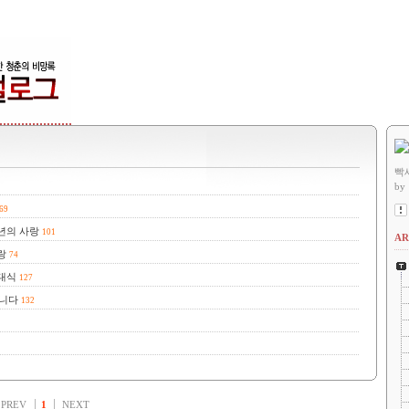
빡
by
69
년의 사랑
101
AR
랑
74
대식
127
합니다
132
PREV
1
NEXT