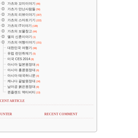
가츠와 꼬미이야기
(66)
가츠가 만난사람들
(56)
가츠의 리뷰이야기
(307)
가츠의 스마트기기
(222)
가츠의 IT이야기
(139)
가츠의 보물창고
(64)
옐의 신혼이야기
(1)
가츠의 여행이야기
(151)
대한민국 여행기
(68)
유럽 런던취재기
(5)
미국 CES 2014
(8)
아시아 일본원정대
(4)
아시아 홍콩원정대
(6)
아시아 태국허니문
(4)
캐나다 끝발원정대
(34)
남아공 붉은원정대
(8)
퀸즐랜드 액티비티
(13)
CENT ARTICLE
UNTER
RECENT COMMENT