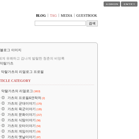
티스토리툴바
BLOG
TAG
MEDIA
GUESTBOOK
세게 유쾌하고 겁나게 발랄한 청춘의 비망록
악랄가츠
악랄가츠의 리얼로그 프로필
TICLE CATEGORY
악랄가츠의 리얼로그
(1813)
가츠의 프로필&연락처
(2)
가츠의 군대이야기
(170)
가츠의 육군이야기
(135)
가츠의 문화이야기
(217)
가츠의 식탐이야기
(56)
가츠의 모터이야기
(54)
가츠의 게임이야기
(59)
가츠의 옛날이야기
(87)