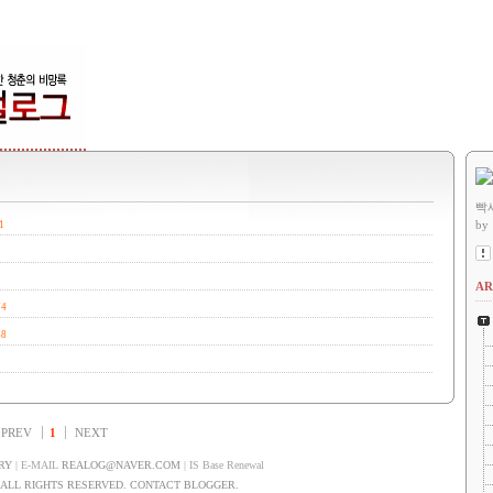
빡
by
1
AR
74
68
PREV
1
NEXT
RY
| E-MAIL
REALOG@NAVER.COM
| IS Base Renewal
LL RIGHTS RESERVED. CONTACT BLOGGER.