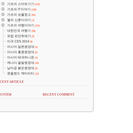
가츠의 스마트기기
(222)
가츠의 IT이야기
(139)
가츠의 보물창고
(64)
옐의 신혼이야기
(1)
가츠의 여행이야기
(151)
대한민국 여행기
(68)
유럽 런던취재기
(5)
미국 CES 2014
(8)
아시아 일본원정대
(4)
아시아 홍콩원정대
(6)
아시아 태국허니문
(4)
캐나다 끝발원정대
(34)
남아공 붉은원정대
(8)
퀸즐랜드 액티비티
(13)
CENT ARTICLE
UNTER
RECENT COMMENT