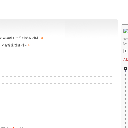
군 금곡예비군훈련장을 가다!
38
빡
by
012 쌍용훈련을 가다
33
AR
PREV
1
NEXT