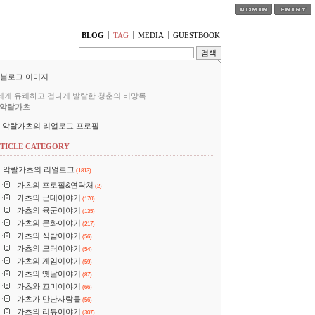
티스토리툴바
BLOG
TAG
MEDIA
GUESTBOOK
세게 유쾌하고 겁나게 발랄한 청춘의 비망록
악랄가츠
악랄가츠의 리얼로그 프로필
TICLE CATEGORY
악랄가츠의 리얼로그
(1813)
가츠의 프로필&연락처
(2)
가츠의 군대이야기
(170)
가츠의 육군이야기
(135)
가츠의 문화이야기
(217)
가츠의 식탐이야기
(56)
가츠의 모터이야기
(54)
가츠의 게임이야기
(59)
가츠의 옛날이야기
(87)
가츠와 꼬미이야기
(66)
가츠가 만난사람들
(56)
가츠의 리뷰이야기
(307)