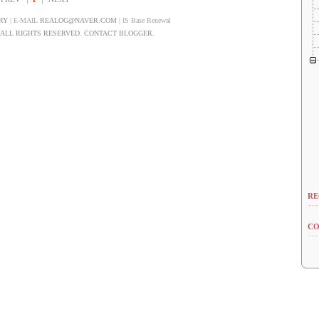
RY
| E-MAIL
REALOG@NAVER.COM
| IS Base Renewal
LL RIGHTS RESERVED. CONTACT BLOGGER.
RE
CO