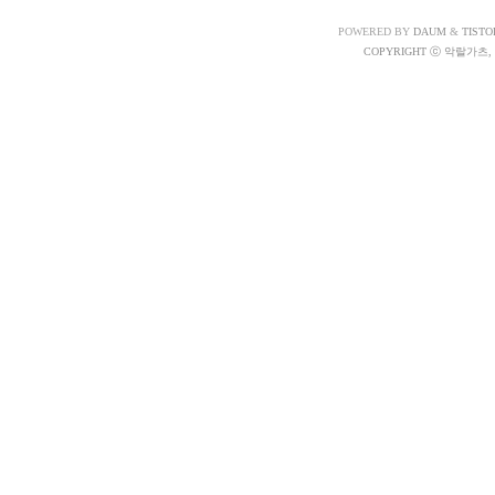
POWERED BY
DAUM
&
TISTO
COPYRIGHT ⓒ 악랄가츠, A