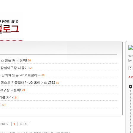
빡
스 핸들 커버 장착!
by
30
 잠실야구장 나들이!
54
담겨져 있는 2012 프로야구
66
AR
 램으로 환골탈태한 LG 옵티머스 LTE2
65
야구장 나들이!
49
기를 가다!
54
!
69
PREV
1
NEXT
RY
| E-MAIL
REALOG@NAVER.COM
| IS Base Renewal