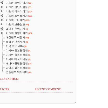
가츠와 꼬미이야기
(66)
가츠가 만난사람들
(56)
가츠의 리뷰이야기
(307)
가츠의 스마트기기
(222)
가츠의 IT이야기
(139)
가츠의 보물창고
(64)
옐의 신혼이야기
(1)
가츠의 여행이야기
(151)
대한민국 여행기
(68)
유럽 런던취재기
(5)
미국 CES 2014
(8)
아시아 일본원정대
(4)
아시아 홍콩원정대
(6)
아시아 태국허니문
(4)
캐나다 끝발원정대
(34)
남아공 붉은원정대
(8)
퀸즐랜드 액티비티
(13)
CENT ARTICLE
UNTER
RECENT COMMENT