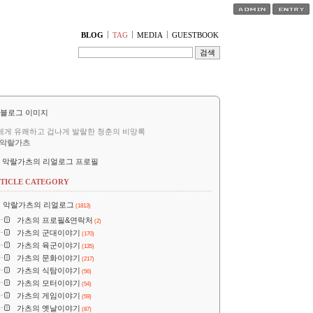
티스토리툴바
BLOG
TAG
MEDIA
GUESTBOOK
세게 유쾌하고 겁나게 발랄한 청춘의 비망록
악랄가츠
악랄가츠의 리얼로그 프로필
TICLE CATEGORY
악랄가츠의 리얼로그
(1813)
가츠의 프로필&연락처
(2)
가츠의 군대이야기
(170)
가츠의 육군이야기
(135)
가츠의 문화이야기
(217)
가츠의 식탐이야기
(56)
가츠의 모터이야기
(54)
가츠의 게임이야기
(59)
가츠의 옛날이야기
(87)