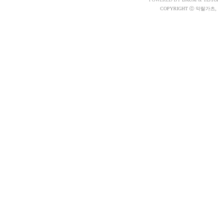
COPYRIGHT ⓒ 악랄가츠, A