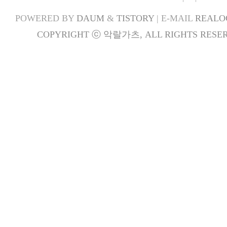
POWERED BY
DAUM
&
TISTORY
| E-MAIL
REALO
COPYRIGHT ⓒ 악랄가츠, ALL RIGHTS RESER