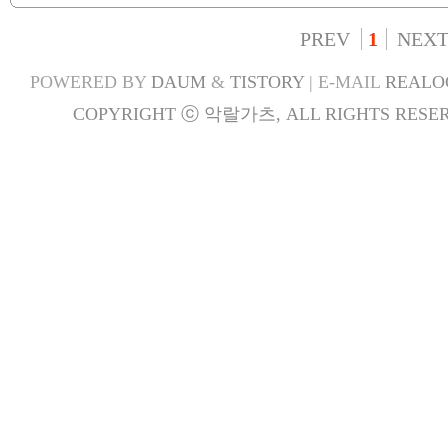
PREV
1
NEX
POWERED BY
DAUM
&
TISTORY
| E-MAIL
REALO
COPYRIGHT ⓒ 악랄가츠, ALL RIGHTS RESER