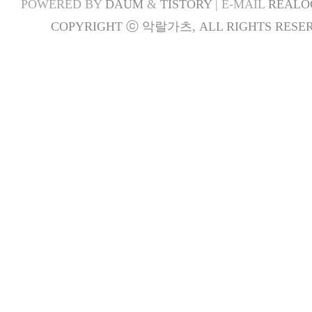
POWERED BY
DAUM
&
TISTORY
| E-MAIL
REALO
COPYRIGHT ⓒ 악랄가츠, ALL RIGHTS RESER