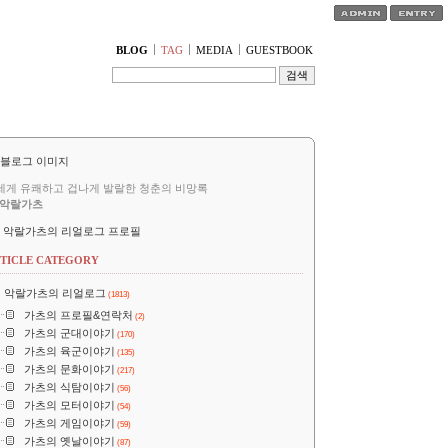
티스토리툴바
BLOG
TAG
MEDIA
GUESTBOOK
세게 유쾌하고 겁나게 발랄한 청춘의 비망록
악랄가츠
악랄가츠의 리얼로그 프로필
TICLE CATEGORY
악랄가츠의 리얼로그
(1813)
가츠의 프로필&연락처
(2)
가츠의 군대이야기
(170)
가츠의 육군이야기
(135)
가츠의 문화이야기
(217)
가츠의 식탐이야기
(56)
가츠의 모터이야기
(54)
가츠의 게임이야기
(59)
가츠의 옛날이야기
(87)