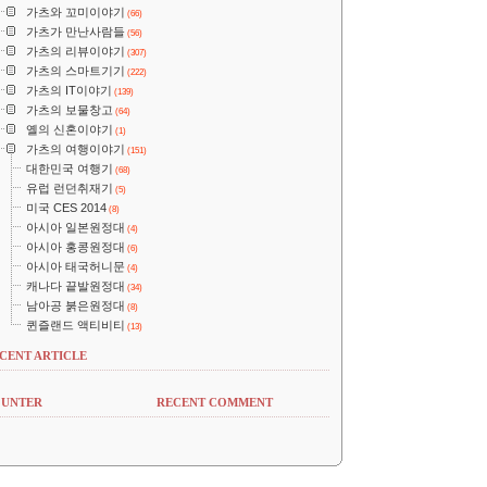
가츠와 꼬미이야기
(66)
가츠가 만난사람들
(56)
가츠의 리뷰이야기
(307)
가츠의 스마트기기
(222)
가츠의 IT이야기
(139)
가츠의 보물창고
(64)
옐의 신혼이야기
(1)
가츠의 여행이야기
(151)
대한민국 여행기
(68)
유럽 런던취재기
(5)
미국 CES 2014
(8)
아시아 일본원정대
(4)
아시아 홍콩원정대
(6)
아시아 태국허니문
(4)
캐나다 끝발원정대
(34)
남아공 붉은원정대
(8)
퀸즐랜드 액티비티
(13)
CENT ARTICLE
UNTER
RECENT COMMENT