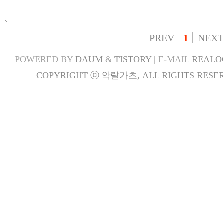
PREV
1
NEX
POWERED BY
DAUM
&
TISTORY
| E-MAIL
REALO
COPYRIGHT ⓒ 악랄가츠, ALL RIGHTS RESER