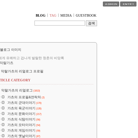
티스토리툴바
BLOG
TAG
MEDIA
GUESTBOOK
세게 유쾌하고 겁나게 발랄한 청춘의 비망록
악랄가츠
악랄가츠의 리얼로그 프로필
TICLE CATEGORY
악랄가츠의 리얼로그
(1813)
가츠의 프로필&연락처
(2)
가츠의 군대이야기
(170)
가츠의 육군이야기
(135)
가츠의 문화이야기
(217)
가츠의 식탐이야기
(56)
가츠의 모터이야기
(54)
가츠의 게임이야기
(59)
가츠의 옛날이야기
(87)