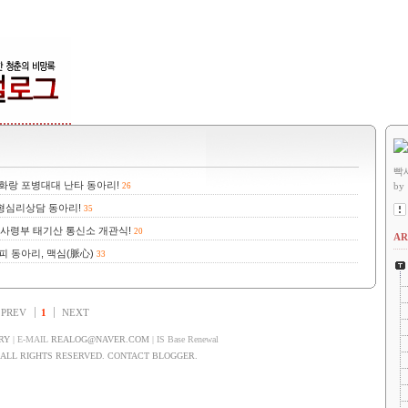
빡
 화랑 포병대대 난타 동아리!
by
26
도형심리상담 동아리!
35
사령부 태기산 통신소 개관식!
20
AR
피 동아리, 맥심(脈心)
33
PREV
1
NEXT
RY
| E-MAIL
REALOG@NAVER.COM
| IS Base Renewal
LL RIGHTS RESERVED. CONTACT BLOGGER.