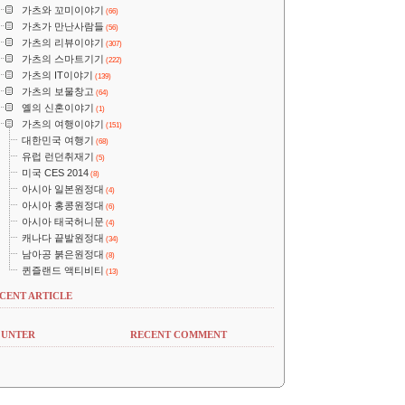
가츠와 꼬미이야기
(66)
가츠가 만난사람들
(56)
가츠의 리뷰이야기
(307)
가츠의 스마트기기
(222)
가츠의 IT이야기
(139)
가츠의 보물창고
(64)
옐의 신혼이야기
(1)
가츠의 여행이야기
(151)
대한민국 여행기
(68)
유럽 런던취재기
(5)
미국 CES 2014
(8)
아시아 일본원정대
(4)
아시아 홍콩원정대
(6)
아시아 태국허니문
(4)
캐나다 끝발원정대
(34)
남아공 붉은원정대
(8)
퀸즐랜드 액티비티
(13)
CENT ARTICLE
UNTER
RECENT COMMENT