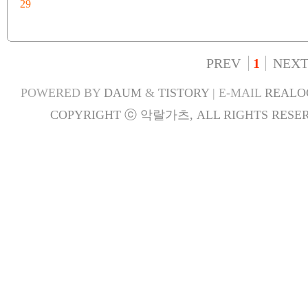
29
PREV
1
NEX
POWERED BY
DAUM
&
TISTORY
| E-MAIL
REALO
COPYRIGHT ⓒ 악랄가츠, ALL RIGHTS RESER