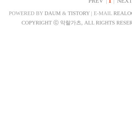
PREV
1
NEX
POWERED BY
DAUM
&
TISTORY
| E-MAIL
REALO
COPYRIGHT ⓒ 악랄가츠, ALL RIGHTS RESER