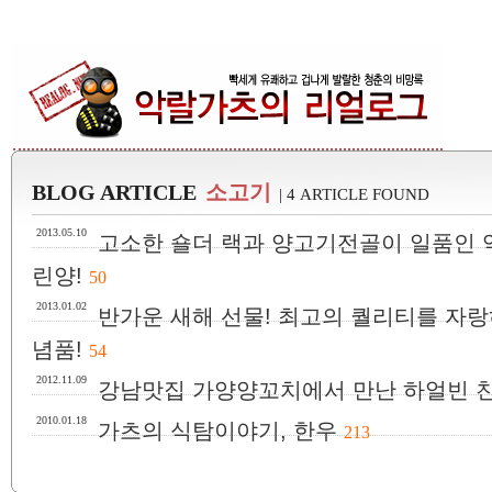
BLOG ARTICLE
소고기
| 4 ARTICLE FOUND
2013.05.10
고소한 숄더 랙과 양고기전골이 일품인 역
린양!
50
2013.01.02
반가운 새해 선물! 최고의 퀄리티를 자
념품!
54
2012.11.09
강남맛집 가양양꼬치에서 만난 하얼빈 
2010.01.18
가츠의 식탐이야기, 한우
213