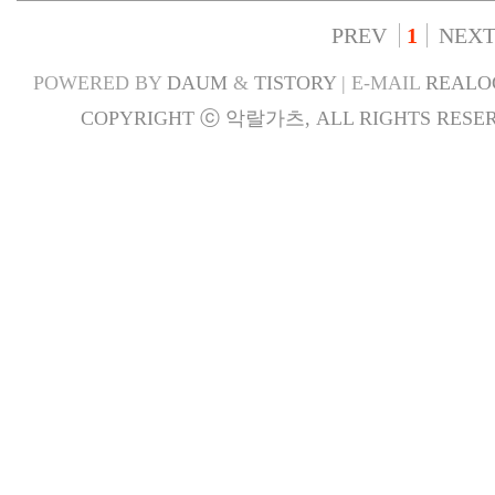
PREV
1
NEX
POWERED BY
DAUM
&
TISTORY
| E-MAIL
REALO
COPYRIGHT ⓒ 악랄가츠, ALL RIGHTS RESER