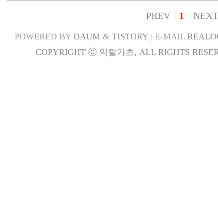
PREV
1
NEX
POWERED BY
DAUM
&
TISTORY
| E-MAIL
REALO
COPYRIGHT ⓒ 악랄가츠, ALL RIGHTS RESER