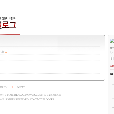
빡
다!
by
67
AR
PREV
1
NEXT
RY
| E-MAIL
REALOG@NAVER.COM
| IS Base Renewal
LL RIGHTS RESERVED. CONTACT BLOGGER.