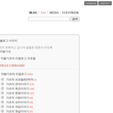
티스토리툴바
BLOG
TAG
MEDIA
GUESTBOOK
세게 유쾌하고 겁나게 발랄한 청춘의 비망록
악랄가츠
악랄가츠의 리얼로그 프로필
TICLE CATEGORY
악랄가츠의 리얼로그
(1813)
가츠의 프로필&연락처
(2)
가츠의 군대이야기
(170)
가츠의 육군이야기
(135)
가츠의 문화이야기
(217)
가츠의 식탐이야기
(56)
가츠의 모터이야기
(54)
가츠의 게임이야기
(59)
가츠의 옛날이야기
(87)