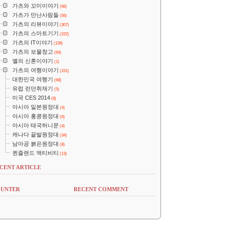
가츠와 꼬미이야기
(66)
가츠가 만난사람들
(56)
가츠의 리뷰이야기
(307)
가츠의 스마트기기
(222)
가츠의 IT이야기
(139)
가츠의 보물창고
(64)
옐의 신혼이야기
(1)
가츠의 여행이야기
(151)
대한민국 여행기
(68)
유럽 런던취재기
(5)
미국 CES 2014
(8)
아시아 일본원정대
(4)
아시아 홍콩원정대
(6)
아시아 태국허니문
(4)
캐나다 끝발원정대
(34)
남아공 붉은원정대
(8)
퀸즐랜드 액티비티
(13)
CENT ARTICLE
UNTER
RECENT COMMENT