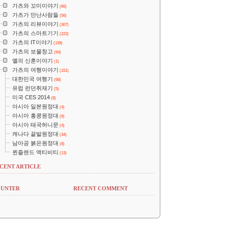
가츠와 꼬미이야기
(66)
가츠가 만난사람들
(56)
가츠의 리뷰이야기
(307)
가츠의 스마트기기
(222)
가츠의 IT이야기
(139)
가츠의 보물창고
(64)
옐의 신혼이야기
(1)
가츠의 여행이야기
(151)
대한민국 여행기
(68)
유럽 런던취재기
(5)
미국 CES 2014
(8)
아시아 일본원정대
(4)
아시아 홍콩원정대
(6)
아시아 태국허니문
(4)
캐나다 끝발원정대
(34)
남아공 붉은원정대
(8)
퀸즐랜드 액티비티
(13)
CENT ARTICLE
UNTER
RECENT COMMENT