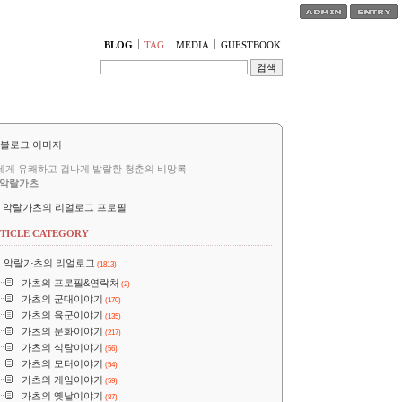
티스토리툴바
BLOG
TAG
MEDIA
GUESTBOOK
세게 유쾌하고 겁나게 발랄한 청춘의 비망록
악랄가츠
악랄가츠의 리얼로그 프로필
TICLE CATEGORY
악랄가츠의 리얼로그
(1813)
가츠의 프로필&연락처
(2)
가츠의 군대이야기
(170)
가츠의 육군이야기
(135)
가츠의 문화이야기
(217)
가츠의 식탐이야기
(56)
가츠의 모터이야기
(54)
가츠의 게임이야기
(59)
가츠의 옛날이야기
(87)