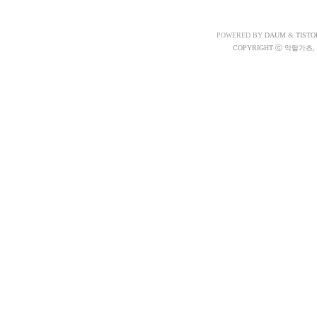
POWERED BY
DAUM
&
TISTO
COPYRIGHT ⓒ 악랄가츠, A