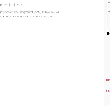
PREV
1
NEXT
RY
| E-MAIL
REALOG@NAVER.COM
| IS Base Renewal
LL RIGHTS RESERVED. CONTACT BLOGGER.
RE
CO