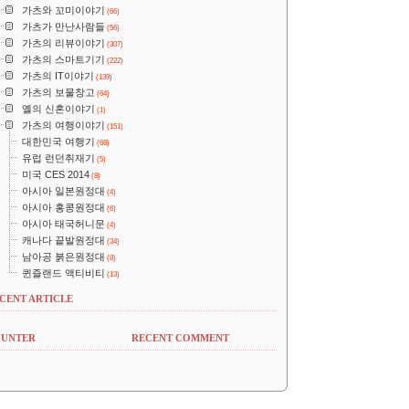
가츠와 꼬미이야기
(66)
가츠가 만난사람들
(56)
가츠의 리뷰이야기
(307)
가츠의 스마트기기
(222)
가츠의 IT이야기
(139)
가츠의 보물창고
(64)
옐의 신혼이야기
(1)
가츠의 여행이야기
(151)
대한민국 여행기
(68)
유럽 런던취재기
(5)
미국 CES 2014
(8)
아시아 일본원정대
(4)
아시아 홍콩원정대
(6)
아시아 태국허니문
(4)
캐나다 끝발원정대
(34)
남아공 붉은원정대
(8)
퀸즐랜드 액티비티
(13)
CENT ARTICLE
UNTER
RECENT COMMENT