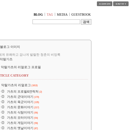
티스토리툴바
BLOG
TAG
MEDIA
GUESTBOOK
세게 유쾌하고 겁나게 발랄한 청춘의 비망록
악랄가츠
악랄가츠의 리얼로그 프로필
TICLE CATEGORY
악랄가츠의 리얼로그
(1813)
가츠의 프로필&연락처
(2)
가츠의 군대이야기
(170)
가츠의 육군이야기
(135)
가츠의 문화이야기
(217)
가츠의 식탐이야기
(56)
가츠의 모터이야기
(54)
가츠의 게임이야기
(59)
가츠의 옛날이야기
(87)