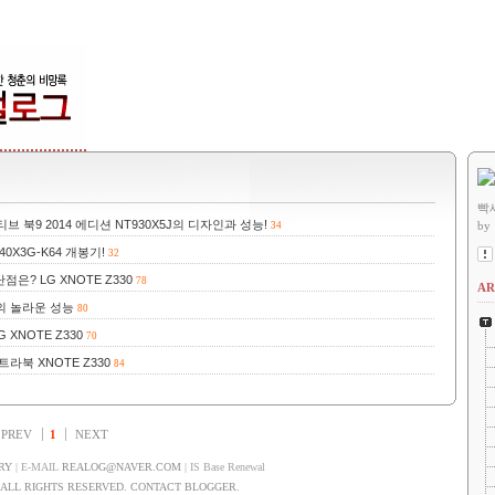
빡
브 북9 2014 에디션 NT930X5J의 디자인과 성능!
by
34
0X3G-K64 개봉기!
32
? LG XNOTE Z330
78
AR
0의 놀라운 성능
80
XNOTE Z330
70
라북 XNOTE Z330
84
PREV
1
NEXT
RY
| E-MAIL
REALOG@NAVER.COM
| IS Base Renewal
LL RIGHTS RESERVED. CONTACT BLOGGER.