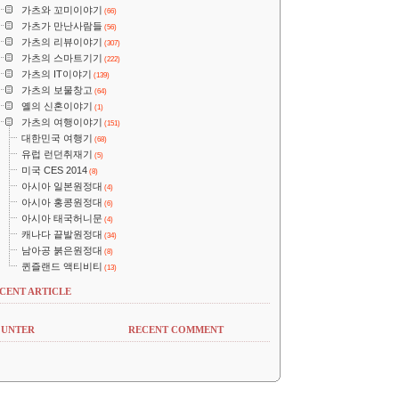
가츠와 꼬미이야기
(66)
가츠가 만난사람들
(56)
가츠의 리뷰이야기
(307)
가츠의 스마트기기
(222)
가츠의 IT이야기
(139)
가츠의 보물창고
(64)
옐의 신혼이야기
(1)
가츠의 여행이야기
(151)
대한민국 여행기
(68)
유럽 런던취재기
(5)
미국 CES 2014
(8)
아시아 일본원정대
(4)
아시아 홍콩원정대
(6)
아시아 태국허니문
(4)
캐나다 끝발원정대
(34)
남아공 붉은원정대
(8)
퀸즐랜드 액티비티
(13)
CENT ARTICLE
UNTER
RECENT COMMENT