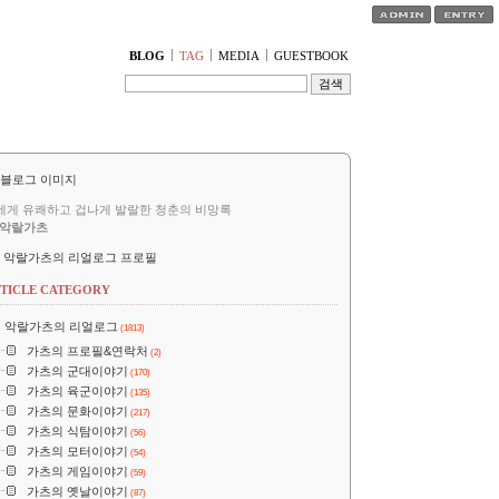
티스토리툴바
BLOG
TAG
MEDIA
GUESTBOOK
세게 유쾌하고 겁나게 발랄한 청춘의 비망록
악랄가츠
악랄가츠의 리얼로그 프로필
TICLE CATEGORY
악랄가츠의 리얼로그
(1813)
가츠의 프로필&연락처
(2)
가츠의 군대이야기
(170)
가츠의 육군이야기
(135)
가츠의 문화이야기
(217)
가츠의 식탐이야기
(56)
가츠의 모터이야기
(54)
가츠의 게임이야기
(59)
가츠의 옛날이야기
(87)