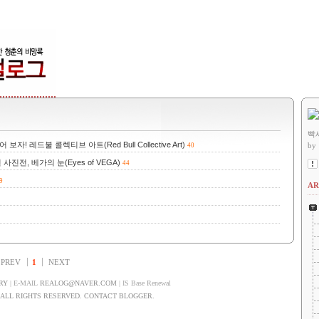
빡
레드불 콜렉티브 아트(Red Bull Collective Art)
by
40
전, 베가의 눈(Eyes of VEGA)
44
9
AR
PREV
1
NEXT
RY
| E-MAIL
REALOG@NAVER.COM
| IS Base Renewal
LL RIGHTS RESERVED. CONTACT BLOGGER.