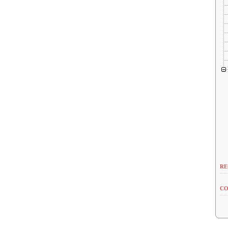
RE
CO