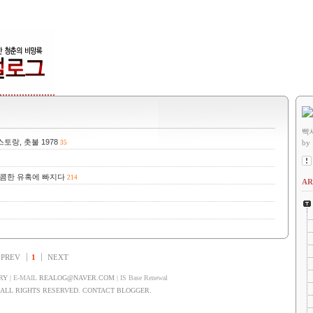
빡
토랑, 촛불 1978
by
35
 달콤한 유혹에 빠지다
214
AR
PREV
1
NEXT
RY
| E-MAIL
REALOG@NAVER.COM
| IS Base Renewal
LL RIGHTS RESERVED. CONTACT BLOGGER.