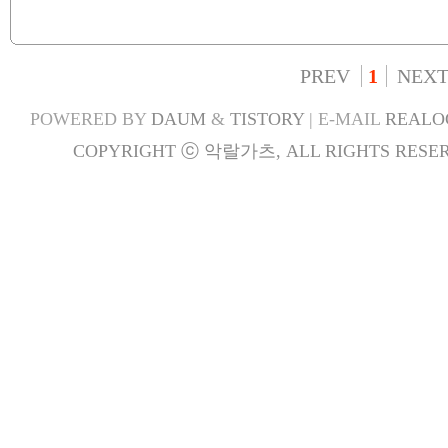
PREV
1
NEX
POWERED BY
DAUM
&
TISTORY
| E-MAIL
REALO
COPYRIGHT ⓒ 악랄가츠, ALL RIGHTS RESER