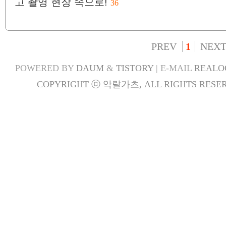
고 촬영 현장 속으로!
36
PREV
1
NEX
POWERED BY
DAUM
&
TISTORY
| E-MAIL
REALO
COPYRIGHT ⓒ 악랄가츠, ALL RIGHTS RESER