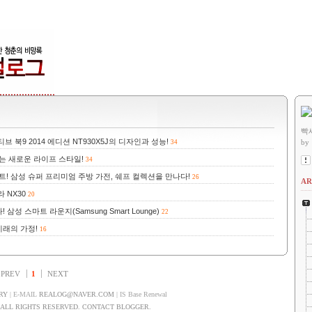
빡
브 북9 2014 에디션 NT930X5J의 디자인과 성능!
by
34
하는 새로운 라이프 스타일!
34
) 프로젝트! 삼성 슈퍼 프리미엄 주방 가전, 쉐프 컬렉션을 만나다!
26
AR
 NX30
20
삼성 스마트 라운지(Samsung Smart Lounge)
22
미래의 가정!
16
PREV
1
NEXT
RY
| E-MAIL
REALOG@NAVER.COM
| IS Base Renewal
LL RIGHTS RESERVED. CONTACT BLOGGER.