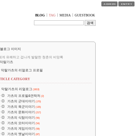
티스토리툴바
BLOG
TAG
MEDIA
GUESTBOOK
세게 유쾌하고 겁나게 발랄한 청춘의 비망록
악랄가츠
악랄가츠의 리얼로그 프로필
TICLE CATEGORY
악랄가츠의 리얼로그
(1813)
가츠의 프로필&연락처
(2)
가츠의 군대이야기
(170)
가츠의 육군이야기
(135)
가츠의 문화이야기
(217)
가츠의 식탐이야기
(56)
가츠의 모터이야기
(54)
가츠의 게임이야기
(59)
가츠의 옛날이야기
(87)