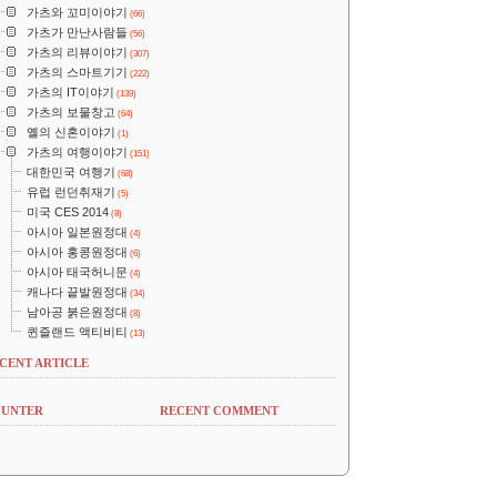
가츠와 꼬미이야기
(66)
가츠가 만난사람들
(56)
가츠의 리뷰이야기
(307)
가츠의 스마트기기
(222)
가츠의 IT이야기
(139)
가츠의 보물창고
(64)
옐의 신혼이야기
(1)
가츠의 여행이야기
(151)
대한민국 여행기
(68)
유럽 런던취재기
(5)
미국 CES 2014
(8)
아시아 일본원정대
(4)
아시아 홍콩원정대
(6)
아시아 태국허니문
(4)
캐나다 끝발원정대
(34)
남아공 붉은원정대
(8)
퀸즐랜드 액티비티
(13)
CENT ARTICLE
UNTER
RECENT COMMENT