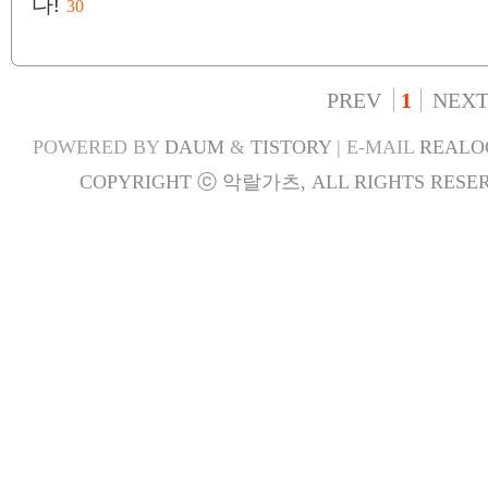
다!
30
PREV
1
NEX
POWERED BY
DAUM
&
TISTORY
| E-MAIL
REALO
COPYRIGHT ⓒ 악랄가츠, ALL RIGHTS RESER