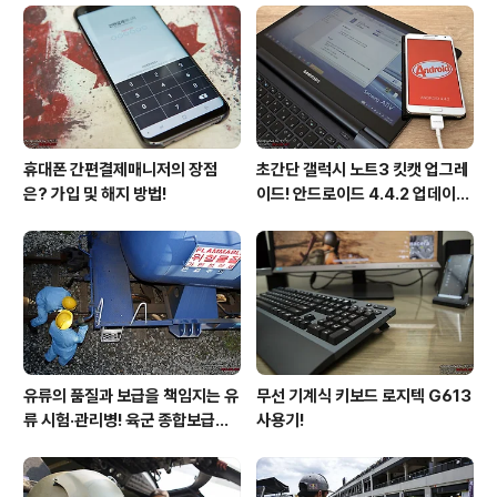
은 언제나 치워도 치워도 너저분하다. 다행히 물건을 정확
하게 구분할 줄 아는 꼬미는 자신의 장난감을 제외하고는
일체 물거나 핥는 행위를 하지 않는다. 오히려 어지럽혀져
있는 방 안의 물건을 장애물..
휴대폰 간편결제매니저의 장점
초간단 갤럭시 노트3 킷캣 업그레
은? 가입 및 해지 방법!
이드! 안드로이드 4.4.2 업데이트
후기!
유류의 품질과 보급을 책임지는 유
무선 기계식 키보드 로지텍 G613
류 시험·관리병! 육군 종합보급창
사용기!
33유류지원대를 가다!