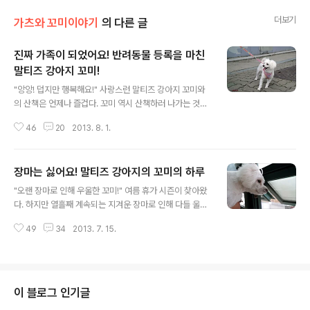
더보기
가츠와 꼬미이야기
의 다른 글
진짜 가족이 되었어요! 반려동물 등록을 마친
말티즈 강아지 꼬미!
글 내용
"앙앙! 덥지만 행복해요!" 사랑스런 말티즈 강아지 꼬미와
의 산책은 언제나 즐겁다. 꼬미 역시 산책하러 나가는 것을
세상에서 가장 좋아한다. 슬개골 수술을 하기 전에는 다리
46
20
2013. 8. 1.
가 아파서 그런지 오래 걷지 못하였지만 지금은 에너자이
저 모드로 훨훨 날아 다닌다. 이날은 평소 가던 길과 다른
새로운 코스를 공략해 보기로 하였다. 겁이 많기로 둘째가
장마는 싫어요! 말티즈 강아지의 꼬미의 하루
라면 서러운 꼬미답게 수색견으로 빙의하여 매우 조심스럽
글 내용
게 이동하였다. "앙앙! 수상한 냄새가 나요!" "헐! 그럼 폭발
"오랜 장마로 인해 우울한 꼬미!" 여름 휴가 시즌이 찾아왔
물 신고를 해야 되나?" "앙앙! 영화를 너무 많이 보신 거 아
다. 하지만 열흘째 계속되는 지겨운 장마로 인해 다들 울상
니예요?" "............" 얼마나 걸었을까? 동네에 위치한 새로
이다. 이와 더불어 사랑스런 말티즈 강아지 꼬미 역시 요즘
운 동물병원을 발견하였다. 순간 바쁘다고 계속 미뤄 두었
49
34
2013. 7. 15.
우울한 나날을 보내고 있다. 세상에서 가장 좋아하는 산책
던 반려동물 등록제가 떠올랐다. 평소 꼬미는 신도림 디큐
을 못하고 있기 때문이다. 비가 안 올 때는 내가 너무 바쁘
브시티 ..
고 여유가 생겨서 나갈려고 하면 어김없이 폭우가 한바탕
쏟아졌다. 덕분에 지난 주에는 겨우 한 번밖에 나가지 못하
였다. 결국 꼬미는 오늘도 영국에서 데려온 닥스훈트 로니
이 블로그 인기글
와 쿨쿨 잠만 잤다. "꼬미의 유일한 낙은?" 나의 오피스텔