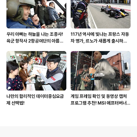
우리 아빠는 하늘을 나는 조종사!
117년 역사에 빛나는 프랑스 자동
육군 항작사 2항공여단의 아름다
차 명가, 르노가 새롭게 출시하는
운 비행!
탈리스만!
나만의 합리적인 데이터중심요금
게임 프레임 확인 및 동영상 캡처
제 선택법!
프로그램 추천! MSI 애프터버너
(AfterBurner) 간단 사용법!
의안내