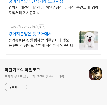
강아지분양애견직거래 도그시장
강아지, 애견직거래장터, 애완견상식 및 사진, 종견교배, 강아
지직거래 게시판제공.
https://petmoa.kr/
광고
강아지분양은 펫모아에서
반려동물은 평생 함께할 가족입니다.펫모아
는 한번의 상담도 가볍게 생각하지 않습니다
로그 정보
악랄가츠의 리얼로그
빡세게 유쾌하고 겁나게 발랄한 청춘의 비망록
구독하기