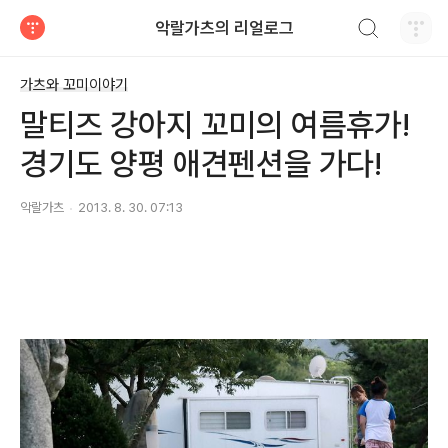
검색하기
악랄가츠의 리얼로그
티스토리
가츠와 꼬미이야기
말티즈 강아지 꼬미의 여름휴가!
경기도 양평 애견펜션을 가다!
악랄가츠
2013. 8. 30. 07:13