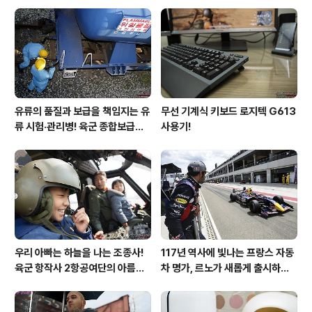
후기!
유류의 품질과 보급을 책임지는 유
무선 기계식 키보드 로지텍 G613
류 시험·관리병! 육군 종합보급창
사용기!
33유류지원대를 가다!
우리 아빠는 하늘을 나는 조종사!
117년 역사에 빛나는 프랑스 자동
육군 항작사 2항공여단의 아름다
차 명가, 르노가 새롭게 출시하는
운 비행!
탈리스만!