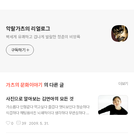
로그 정보
악랄가츠의 리얼로그
빡세게 유쾌하고 겁나게 발랄한 청춘의 비망록
구독하기
더보기
가츠의 문화이야기
의 다른 글
사진으로 알아보는 김연아의 모든 것
글 내용
가소롭다 인형같다 먹고싶다 즐겁다 앳되보인다 청순하다
식겁하다 채팅용사진 뇌쇄적이다 생각하다 무관심하다 자
랑하다 놀라다 유혹하다 표독스럽다 심각하다 정색하다 포
0
39
2009. 5. 31.
근하다 딴사람같다 분위기있다 멍하다 외치고싶다 청초하
다 성숙하다 여신같다 해외파다 해맑다 뽀로통하다 못참겠