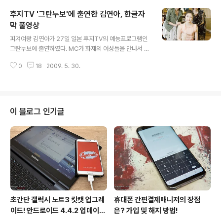
다 생각하다 이슬같다 서정적이다 세련스럽다 단아하다 앙
후지TV '그탄누보'에 출연한 김연아, 한글자
증맞다 풋풋하다 살인미소
막 풀영상
글 내용
피겨여왕 김연아가 27일 일본 후지TV의 예능프로그램인
그탄누보에 출연하였다. MC가 화제의 여성들을 만나서 다
양한 주제에 관해서 인터뷰하는 버라이어티 프로그램이다.
0
18
2009. 5. 30.
이미 한류스타인 최지우, 송혜교, 손예진, 가수 보아가 출연
한 적이 있다. 김연아는 지난 10일 캐나다 출국직전에 강남
의 한 찻집에서 녹화하였다고 하는군요. 아나운서 우치다
쿄코와 일본 2부리그에서 활동 중인 축구선수 최성용의 아
내 아베 히로코와 함께 즐겁게 녹화를 마쳤고, 아베 히로코
이 블로그 인기글
는 뛰어난 한국어를 선보였다. 인터뷰를 마친 김연아는 '편
안하게 이야기할 수 있었고 방송이라는 생각이 들지 않을
만큼 즐거웠고, 나를 돌아볼 수 있는 좋은 기회가 되었다'라
며 첫 일본 예능 프로그램 출연 소감을 전했다는 후문이다.
이제 김연아의 매력 속으로 빠..
초간단 갤럭시 노트3 킷캣 업그레
휴대폰 간편결제매니저의 장점
이드! 안드로이드 4.4.2 업데이트
은? 가입 및 해지 방법!