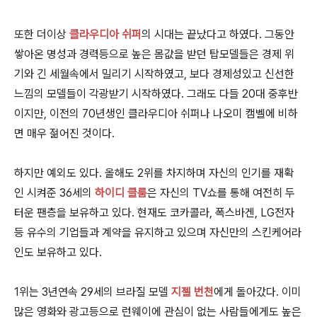
또한 더이상
클라우디아 쉬퍼
의 시대는 끝났다고 하였다. 그동안
쌓아온 명성과 경력등으로 높은 몸값을 받던 탑모델들은 경제 위
기와 긴 세월속에서 밀리기 시작하였고, 보다 경제성있고 신선한
느낌의 모델들이 각광받기 시작하였다. 그래도 다들 20대 중후반
이지만, 이전의 70년생인 클라우디아 쉬퍼나 나오미 캠벨에 비하
면 매우 젊어진 것이다.
하지만 예외도 있다. 올해도 2위를 차지하며 자신의 인기를 재확
인 시켜준 36세의
하이디 클룸
은 자신의 TV쇼를 통해 여전히 두
터운 팬층을 보유하고 있다. 현재도 코카콜라, 폭스바겐, LG전자
등 유수의 기업들과 계약을 유지하고 있으며 자신만의 스킨케어라
인도 보유하고 있다.
1위는 3년연속 29세의 브라질 모델
지젤 번천
에게 돌아갔다. 이미
많은 영화와 광고등으로 런웨이에 관심이 없는 사람들에게도 높은