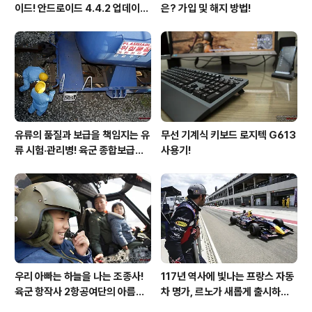
이드! 안드로이드 4.4.2 업데이트
은? 가입 및 해지 방법!
후기!
유류의 품질과 보급을 책임지는 유
무선 기계식 키보드 로지텍 G613
류 시험·관리병! 육군 종합보급창
사용기!
33유류지원대를 가다!
우리 아빠는 하늘을 나는 조종사!
117년 역사에 빛나는 프랑스 자동
육군 항작사 2항공여단의 아름다
차 명가, 르노가 새롭게 출시하는
운 비행!
탈리스만!