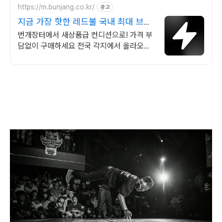
https://m.bunjang.co.kr/
광고
지금 가장 핫한 레드불 국내 최대 브랜
드 중고거래
번개장터에서 새상품급 컨디션으로! 가격 부
담없이 구매하세요 전국 각지에서 올라오는
전국구 최다 상품 매일 10만 개 이상의 신규
상품 업로드