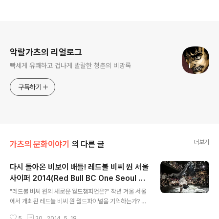
로그 정보
악랄가츠의 리얼로그
빡세게 유쾌하고 겁나게 발랄한 청춘의 비망록
구독하기
더보기
가츠의 문화이야기
의 다른 글
다시 돌아온 비보이 배틀! 레드불 비씨 원 서울
사이퍼 2014(Red Bull BC One Seoul Cy
글 내용
pher)
"레드불 비씨 원의 새로운 월드챔피언은?" 작년 겨울 서울
에서 개최된 레드불 비씨 원 월드파이널을 기억하는가? 세
계 최대 규모의 비보이 대회인 레드불 비씨 원은 매년 치열
5
20
2014. 5. 19.