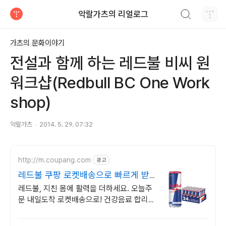
검색하기
악랄가츠의 리얼로그
티스토리
가츠의 문화이야기
전설과 함께 하는 레드불 비씨 원
워크샵(Redbull BC One Work
shop)
악랄가츠
2014. 5. 29. 07:32
http://m.coupang.com
광고
레드불 쿠팡 로켓배송으로 빠르게 받아
봐요
레드불, 지친 몸에 활력을 더하세요. 오늘주
문 내일도착 로켓배송으로! 건강음료 합리적
인 가격으로 만나보세요. 와우회원 캐시 적립
까지!