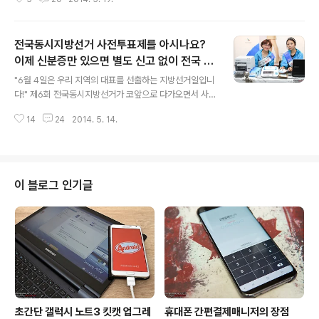
한 국가 예선전과 지역별 결선전을 통해 월드파이널 진출
자가 가려진다. 특히 우리나라는 예선전이 곧 결승전이라
할 만큼 출중한 기량의 비보이들이 대거 출전하는 것으로
전국동시지방선거 사전투표제를 아시나요?
악명이 자자하다. 작년 비씨 원 월드챔피언 역시 대한민국
의 홍텐(김홍열, Hong10)이 차지하였다. 덕분에 한국에서
이제 신분증만 있으면 별도 신고 없이 전국 어
글 내용
열리는 레드불 비씨 원 사이퍼는 국내팬뿐만 아니라 해외
디서나 투표 OK!
"6월 4일은 우리 지역의 대표를 선출하는 지방선거일입니
팬들까지 찾아오는 특급 예선전이자 이벤트로 인기가 높
다!" 제6회 전국동시지방선거가 코앞으로 다가오면서 사람
다. "대한민국 최고의 비보이를 만날 수 있는 시간!" 레드불
들의 관심도 점차 높아지고 있다. 대통령 선거가 국가의 대
비씨 원 사이퍼(Red Bull BC One Cypher)는 서울과 부
14
24
2014. 5. 14.
표를 뽑는 투표라면 지방선거는 내가 살고 있는 고장의 일
산에서 각각 개최되며 ..
꾼을 뽑는 투표이다. 크게는 시장, 도지사, 교육감부터 구청
장, 구의원 등 총 3.952명의 지역 대표가 투표를 통해 선출
된다. 당장 하루에도 몇 번씩 오고가며 보게 되는 건물 속에
서 일하게 될 사람들을 뽑는 선거이다 보니 더욱 관심을 가
이 블로그 인기글
지게 된다. 어떤 후보를 뽑아야 조금이라도 나와 가족들이
행복한 삶을 누릴 수 있을까? "국민의 신성한 권리인 투표
권을 절대 포기하지 마세요!" 요즘 아파트 우편함에 꽃혀
있는 각 후보들의 공약집을 보면서 결혼 전에는 크게 신경
쓰지 않은 소소한 부분들..
초간단 갤럭시 노트3 킷캣 업그레
휴대폰 간편결제매니저의 장점