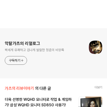
로그 정보
악랄가츠의 리얼로그
빡세게 유쾌하고 겁나게 발랄한 청춘의 비망록
구독하기
더보기
가츠의 리뷰이야기
의 다른 글
더욱 선명한 WQHD 모니터로 작업 & 게임하
기! 삼성 WQHD 모니터 SD850 사용기!