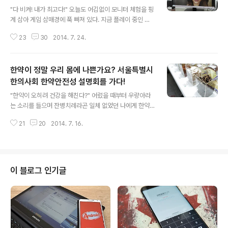
글 내용
"다 비켜! 내가 최고다!" 오늘도 어김없이 모니터 체험을 핑
계 삼아 게임 삼매경에 푹 빠져 있다. 지금 플레이 중인 게
임은 지난 E3 게임쇼에서 뛰어난 그래픽과 게임성으로 극
23
30
2014. 7. 24.
찬을 받은 유비소프트의 와치 독스이다. 발매 초기 높은 사
양과 그래픽 다운그레이드로 인해 게이머들의 원성을 받기
도 하였다. 하지만 포기를 모르는 열혈 게이머들이 개발사
한약이 정말 우리 몸에 나쁜가요? 서울특별시
가 숨겨 놓은 그래픽 관련 코드를 발견하여 최적화 패치를
직접 제작한 후 배포하였다. 덕분에 와치 독스의 화려한 그
한의사회 한약안전성 설명회를 가다!
글 내용
래픽을 만끽하며 폭풍 플레이 중이다. 나아가 삼성 모니터
"한약이 오히려 건강을 해친다?" 어렸을 때부터 우량아라
SD850의 고해상도 WQHD(2560*1440)를 통해 Full
는 소리를 들으며 잔병치레라곤 일체 없었던 나에게 한약
HD 대비 약 1.8배 더 선명한 화질로 인해 더욱 실감나는 플
은 그저 그림의 떡이었다. 아버지나 동생이 먹을 때 종종 얻
레이가 가능해졌다. 물론 PLS 패널의 현실감 넘치는 색감
21
20
2014. 7. 16.
어 먹는 수준이었다. 당시 나에게 한약은 몸에는 좋지만 특
과 빠른 응답..
유의 쓴 맛으로 인해 몰래 훔쳐 먹고 싶을 정도까지는 아닌
그런 존재였다. 물론 지금은 없어서 못 먹지만 말이다. 그래
서일까? 지난주에 참석한 서울특별시 한의사회 한약안정
성 설명회는 다소 의아한 주제였다. 언제부터 한약이 불신
이 블로그 인기글
의 대상이 되었을까? "한약에 대한 정확한 정보를 공유하
고 싶습니다!" 서울특별시 한의사회 박혁수 회장은 항간에
떠돌고 있는 한약 안정성에 대한 오해와 편견을 바로 잡기
위해 이번 설명회를 준비하였다며 아무쪼록 더 이상 사람
들이 불안해 하지 않고 필요에 따라 안..