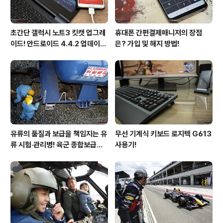
초간단 갤럭시 노트3 킷캣 업그레
휴대폰 간편결제매니저의 장점
이드! 안드로이드 4.4.2 업데이트
은? 가입 및 해지 방법!
후기!
유류의 품질과 보급을 책임지는 유
무선 기계식 키보드 로지텍 G613
류 시험·관리병! 육군 종합보급창
사용기!
33유류지원대를 가다!