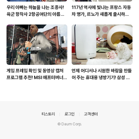
우리 아빠는 하늘을 나는 조종사!
117년 역사에 빛나는 프랑스 자동
육군 항작사 2항공여단의 아름다
차 명가, 르노가 새롭게 출시하는
운 비행!
탈리스만!
게임 프레임 확인 및 동영상 캡처
언제 어디서나 시원한 바람을 만들
프로그램 추천! MSI 애프터버너
어 주는 휴대용 냉방기기! 삼성 포
(AfterBurner) 간단 사용법!
터블쿨러 쿨프레소 활용기!
의안내
티스토리
로그인
고객센터
© Daum Corp.