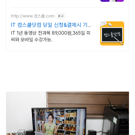
1위, 학사 석사 박사 온라인복수학위까지
http://www.컴스쿨.com
광고
IT 컴스쿨닷컴 당일 신청&결제시 기프
티콘!
IT 1년 동영상 전과목 89,000원,365일 피
씨와 모바일 수강가능.