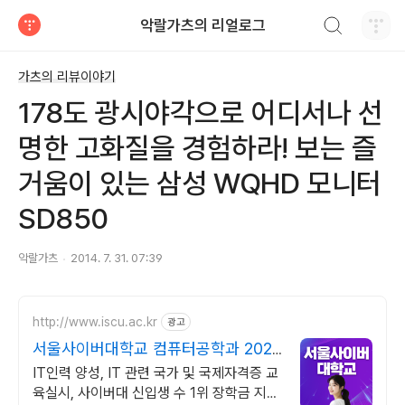
검색하기
악랄가츠의 리얼로그
티스토리
가츠의 리뷰이야기
178도 광시야각으로 어디서나 선
명한 고화질을 경험하라! 보는 즐
거움이 있는 삼성 WQHD 모니터
SD850
악랄가츠
2014. 7. 31. 07:39
http://www.iscu.ac.kr
광고
서울사이버대학교 컴퓨터공학과 2026
가을학기 신편입생
IT인력 양성, IT 관련 국가 및 국제자격증 교
육실시, 사이버대 신입생 수 1위 장학금 지급