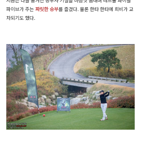
지금은 다들 숨겨진 승부사 기질을 마음껏 뽐내며 레드불 파이널
파이브가 주는
짜릿한 승부
를 즐겼다.
물론 한타 한타에 희비가 교
차되기도 했다.