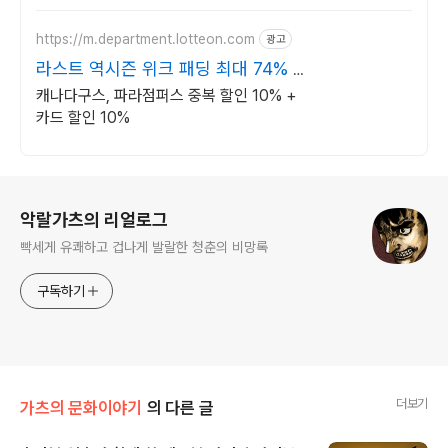
https://m.department.lotteon.com
광고
라스트 역시즌 위크 패딩 최대 74% 할
인
캐나다구스, 파라점퍼스 중복 할인 10% +
카드 할인 10%
로그 정보
악랄가츠의 리얼로그
빡세게 유쾌하고 겁나게 발랄한 청춘의 비망록
구독하기
더보기
가츠의 문화이야기
의 다른 글