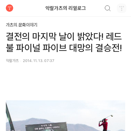
검색하기
악랄가츠의 리얼로그
티스토리
가츠의 문화이야기
결전의 마지막 날이 밝았다! 레드
불 파이널 파이브 대망의 결승전!
악랄가츠
2014. 11. 13. 07:37