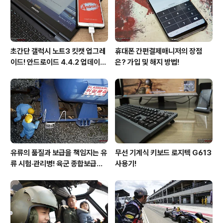
는 강남 클럽 ..
초간단 갤럭시 노트3 킷캣 업그레
휴대폰 간편결제매니저의 장점
이드! 안드로이드 4.4.2 업데이트
은? 가입 및 해지 방법!
후기!
유류의 품질과 보급을 책임지는 유
무선 기계식 키보드 로지텍 G613
류 시험·관리병! 육군 종합보급창
사용기!
33유류지원대를 가다!