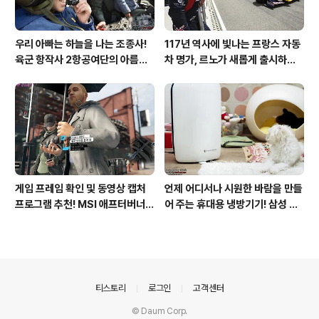
우리 아빠는 하늘을 나는 조종사!
117년 역사에 빛나는 프랑스 자동
육군 항작사 2항공여단의 아름다
차 명가, 르노가 새롭게 출시하는
운 비행!
탈리스만!
게임 프레임 확인 및 동영상 캡처
언제 어디서나 시원한 바람을 만들
프로그램 추천! MSI 애프터버너
어 주는 휴대용 냉방기기! 삼성 포
(AfterBurner) 간단 사용법!
터블쿨러 쿨프레소 활용기!
의안내
티스토리
로그인
고객센터
© Daum Corp.