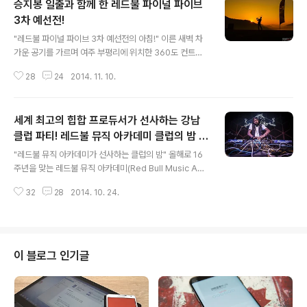
승지봉 일출과 함께 한 레드불 파이널 파이브
3차 예선전!
글 내용
"레드불 파이널 파이브 3차 예선전의 아침!" 이른 새벽 차
가운 공기를 가르며 여주 부평리에 위치한 360도 컨트리
클럽을 방문하였다. 레드불이 주최하는 신개념 골프 대회
28
24
2014. 11. 10.
레드불 파이널 5(Red Bull Final 5) 마지막 예선전의 모
습을 담기 위해서이다. 레드불 파이널 5는 기존 18홀이 아
닌 마지막 5홀의 타수만으로 승부를 겨루는 이색 골프 대
세계 최고의 힙합 프로듀서가 선사하는 강남
회로 18세 이상 남녀 아마추어 골퍼라면 누구나 참가할 수
있다. 이미 두 차례의 예선전을 통해 10명의 결승전 참가자
클럽 파티! 레드불 뮤직 아카데미 클럽의 밤 w
글 내용
가 가려졌고 이제 남은 티켓은 단 5장이다. "얼리버드 참가
ith 저스트 블레이즈
"레드불 뮤직 아카데미가 선사하는 클럽의 밤" 올해로 16
자들과 함께 한 레드불 파이널 파이브!" 승지봉 너머로 멋
주년을 맞는 레드불 뮤직 아카데미(Red Bull Music Aca
진 일출과 함께 360도 컨트리클럽의 첫 라운딩이 시작되
demy)는 전 세계 뮤지션들이 모여 공연을 준비하고 대중
었다. 1차 예선전과는 달리 대부분의 골퍼들이 레드불 파이
32
28
2014. 10. 24.
들과 소통하며 음악이 선사하는 즐거움과 감동을 공유하는
널 파이브를 ..
레드불만의 특별한 문화 프로그램이다. 이미 스티비 원더,
매들립, 엠에프 둠 등 세계 최정상급 뮤지션들도 레드불 뮤
직 아카데미에 참가하여 그들만의 특별한 음악적 재능을
소개한 바 있다. 작년에는 이태원 cakeshop에서 레드불
이 블로그 인기글
뮤직 아카데미 인포 세션이 열려 국내 팬들에게도 잊지 못
한 추억을 만들어 주었다. 당시 게스트로 방한한 저스트 블
레이즈(Just Blaze)는 국내팬들의 뜨거운 열정과 제대로
놀 줄 아는 모습에 감탄하기도 하였다. 그래서일까? 이번에