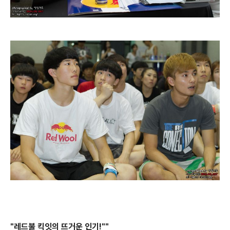
"레드불 킥잇의 뜨거운 인기!"
"