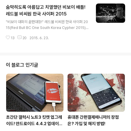
하나 있는데 다름 아닌 소니 액션캠이다. 어디를 가든 누구
숨막히도록 아름답고 치열했던 비보이 배틀!
를 만나든 무엇을 먹든 소니 액션캠을 통해 자신의 일상을
빠짐없이 기록하고 있다. 덕분에 지난 한 달 동안 태국, 한
레드불 비씨원 한국 사이퍼 2015
글 내용
국, 중국, 대만 등 아시아 투어를 하며 종횡무진한 그의 일
"비보이 대회의 끝판대장!" 레드불 비씨원 한국 사이퍼 20
상을 멋진 영상으로 만날 수 있다. 문제는 영상 속 멘트가
15(Red Bull BC One South Korea Cypher 2015)를
모두 영어로 나온다는 점인데 다행히 글로벌 팬을 배려한
통해 아시아 태평양 지역 결선에 출전하는 한 명의 비보이
매우 기본적인 수준이다. 으응? "DJ 포컬러잭이 직접 ..
13
20
2015. 6. 23.
가 탄생했다. 이번 대회는 전 세계 70개국에서 열리는 12
8여 개의 지역 예선 중 하나로 월드 파이널로 가는 첫 관문
이기도 하다. 역대 최대 규모로 총 160여 명의 비보이가 참
가해 숨막히도록 아름답고 치열한 배틀을 펼쳤다. "주어진
티켓은 단 한 장!" 레드불 비씨원 한국 사이퍼 2015는 세
이 블로그 인기글
계 최고를 향한 대한민국 비보이들의 뜨거운 열정과 도전
으로 더욱 빛났던 대회이다. 예선전을 통해 단 16명만이 본
선 무대에 올라 최종 우승자를 가리기 위한 일대일 배틀을
펼쳐졌다. 그 어떤 드라마보다도 짜릿하고 치열했던 ..
초간단 갤럭시 노트3 킷캣 업그레
휴대폰 간편결제매니저의 장점
이드! 안드로이드 4.4.2 업데이트
은? 가입 및 해지 방법!
후기!