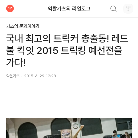
검색하기
악랄가츠의 리얼로그
티스토리
가츠의 문화이야기
국내 최고의 트릭커 총출동! 레드
불 킥잇 2015 트릭킹 예선전을
가다!
악랄가츠
2015. 6. 29. 12:28