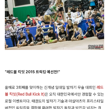
"레드불 킥잇 2015 트릭킹 예선전!"
올해로 3회째를 맞이하는 신개념 일대일 발차기 무술 대회인
레드
불 킥잇
(Red Bull Kick It)
은 오직 대한민국에서만 경험할 수 있는
로컬 이벤트이다. 태권도의 발차기 기술과 마샬아츠의 프리스타일
버전인 트릭킹을 결합해 화려한 발차기 동작과 박진감 넘치는 격