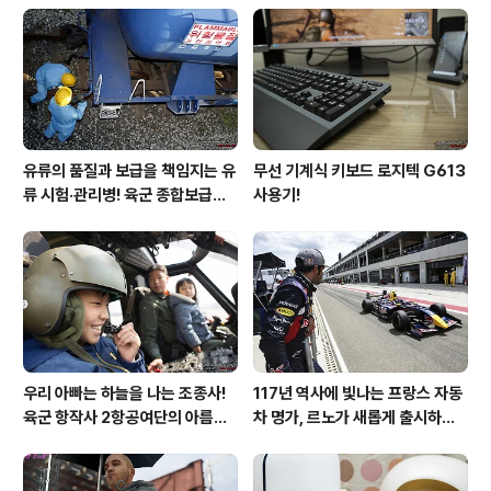
유류의 품질과 보급을 책임지는 유
무선 기계식 키보드 로지텍 G613
류 시험·관리병! 육군 종합보급창
사용기!
33유류지원대를 가다!
우리 아빠는 하늘을 나는 조종사!
117년 역사에 빛나는 프랑스 자동
육군 항작사 2항공여단의 아름다
차 명가, 르노가 새롭게 출시하는
운 비행!
탈리스만!