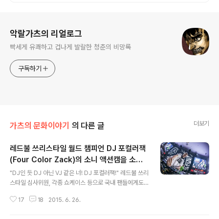
로그 정보
악랄가츠의 리얼로그
빡세게 유쾌하고 겁나게 발랄한 청춘의 비망록
구독하기
더보기
가츠의 문화이야기
의 다른 글
레드불 쓰리스타일 월드 챔피언 DJ 포컬러잭
(Four Color Zack)의 소니 액션캠을 소개
글 내용
합니다!
"DJ인 듯 DJ 아닌 VJ 같은 너! DJ 포컬러잭!" 레드불 쓰리
스타일 심사위원, 각종 쇼케이스 등으로 국내 팬들에게도
친근한 미국 시애틀 출신의 DJ 포컬러잭(Four Color Za
17
18
2015. 6. 26.
ck)은 레드불 쓰리스타일 2012 월드 챔피언이자 MTV가
선정한 최고의 믹서 중 한 명이다. 최근 그가 아끼는 보물이