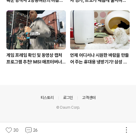
육군 항작사 2항공여단의 아름다
차 명가, 르노가 새롭게 출시하는
운 비행!
탈리스만!
게임 프레임 확인 및 동영상 캡처
언제 어디서나 시원한 바람을 만들
프로그램 추천! MSI 애프터버너
어 주는 휴대용 냉방기기! 삼성 포
(AfterBurner) 간단 사용법!
터블쿨러 쿨프레소 활용기!
의안내
티스토리
로그인
고객센터
© Daum Corp.
30
26