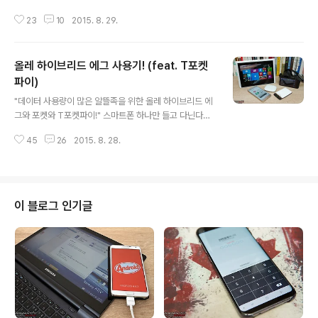
매섭다. 출시 열흘도 되지 않아 10만 대 판매를 돌파하며
23
10
2015. 8. 29.
침체된 통신 시장을 뜨겁게 달구었다. 이는 전작인 갤럭시
노트4의 판매 속도를 앞서는 수치이다. 특히 과거에 비해
낮아진 출고가가 인기를 끄는데 한몫하고 있다. 갤럭시 노
올레 하이브리드 에그 사용기! (feat. T포켓
트5의 경우 32GB 모델의 출고가는 899,800원이다. 역
대 갤럭시 노트 시리즈의 출고가 100만 원 안팎이었점과
파이)
글 내용
비교하면 대조적이다. 공시지원금의 경우에는 통신사마다
"데이터 사용량이 많은 알뜰족을 위한 올레 하이브리드 에
차이가 있지만 최신 스마트폰임에도 불구하고 제법 높은
그와 포켓와 T포켓파이!" 스마트폰 하나만 들고 다닌다면
법이다. 그중에서도 kt의 공시지원금이 가장 높다. 최대 2
어찌어찌 잘 버틸 수도 있겠지만 스마트카메라, 태블릿, 랩
81,000원으로 책정되어 있는데 추가지원금인 42,100원
45
26
2015. 8. 28.
탑 등 휴대하는 IT기기가 많다면 늘 데이터가 고민이다. 물
까지 받게 되면 할부원금은..
론 무제한 데이터 요금제를 사용하면 크게 고민하지 않아
도 된다. 실제로 나는 태더링을 통해 그때그때 필요한 기기
를 연결해 사용하는 중이다. 하지만 데이터 무제한 요금제
를 사용하지 않고도 좀 더 저렴하게 무선 인터넷을 즐기는
이 블로그 인기글
방법이 있다. 다름 아닌 통신사마다 선보인 와이브로 하이
브리드 에그나 LTE 라우터를 사용하는 것이다. 이에 kt와
SKT는 데이터는 더 많이 제공하면서 저렴하게 무선인터
넷을 즐길 수 있는 휴대용 에그를 출시해 알뜰족들의 무한
관심과 사랑을 받고 있다. 그중에..