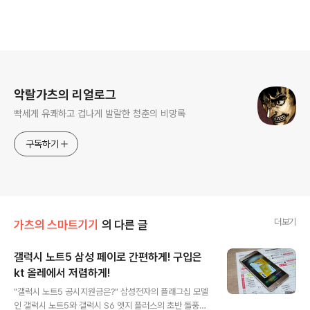
로그 정보
악랄가츠의 리얼로그
빡세게 유쾌하고 겁나게 발랄한 청춘의 비망록
구독하기
더보기
가츠의 스마트기기
의 다른 글
갤럭시 노트5 삼성 페이로 간편하게! 구입은
kt 올레에서 저렴하게!
글 내용
"갤럭시 노트5 공시지원금은?" 삼성전자의 플래그십 모델
인 갤럭시 노트5와 갤럭시 S6 엣지 플러스의 초반 돌풍이