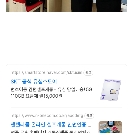
https://smartstore.naver.com/sktusim
광고
SKT 공식 유심스토어
번호이동 간편셀프개통+ 유심 당일배송! 5G
110GB 요금제 월15,000원
https://www.n-telecom.co.kr/abcdefg
광고
앤텔레콤 온라인 셀프개통 안면인증 건
너뛰기 가능기간
연중 무휴 홈페이지 개통진행중 통신연체가