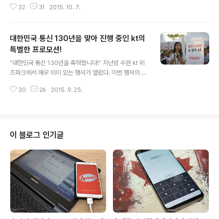
32
31
2015. 10. 7.
안 군에 입대하게 되면 사용 중인 휴대폰 번호를 정지하거
나 해지하였는데 이제 나라사랑요금제로 편리함과 혜택을
고스란히 챙길 수 있게 되었다. 나라사랑요금제의 핵심은
대한민국 통신 130년을 맞아 진행 중인 kt의
군대에서 자신의 휴대폰 번호로 사랑하는 가족이나 연인에
게 전화를 걸 수 있다는 점이다. 모르는 번호가 아닌 평소
특별한 프로모션!
글 내용
사용 중인 자신의 휴대폰 번호가 상대방에게 표시되기 때
"대한민국 통신 130년을 축하합니다!" 지난밤 수원 kt 위
문에 수신 거부를 당할 일이 없다. 물론 어디까지나 평소 본
즈파크에서 매우 의미 있는 행사가 열렸다. 이번 행사의 주
인의 행실에 따라 달라진다. 반대로 아예 원천 차단을 당할
제는 대한민국 통신 130년으로 다양한 관객 이벤트와 대
수도 있으니 말이다. 으응? "국내 최초 군인 전용 나라사랑
30
26
2015. 9. 25.
규모 응원전이 펼쳐졌다. kt 위즈 선수단 일동은 130년 전
요금제!" 각설하고 올레 나라사랑요금..
대한민국 최초의 통신기관인 한성전보총국 개국을 기념해
원년 야구 국가대표팀 유니폼을 재현한 스페셜 경기복을
착용했으며 경기 전부터 페이스페인팅, GiGA 자동차 레이
싱 게임, 투호 이벤트, 봉화대 점화 퍼포먼스 등 축제를 연
이 블로그 인기글
상케 하는 각종 부대행사가 진행되었다. 그럼 지금부터 대
한민국 통신 130년을 맞아 더욱 뜻깊고 의미 있는 kt 위즈
야구 경기를 만나 보자! "세계 1등 통신 국가로 거듭나겠습
니다!" 지금은 전 세계가 인정하는 통신 인프라를 보유한
대한민국이지만 생각..