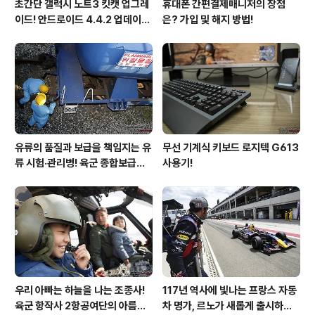
초간단 갤럭시 노트3 킷캣 업그레
휴대폰 간편결제매니저의 장점
이드! 안드로이드 4.4.2 업데이트
은? 가입 및 해지 방법!
후기!
유류의 품질과 보급을 책임지는 유
무선 기계식 키보드 로지텍 G613
류 시험·관리병! 육군 종합보급창
사용기!
33유류지원대를 가다!
우리 아빠는 하늘을 나는 조종사!
117년 역사에 빛나는 프랑스 자동
육군 항작사 2항공여단의 아름다
차 명가, 르노가 새롭게 출시하는