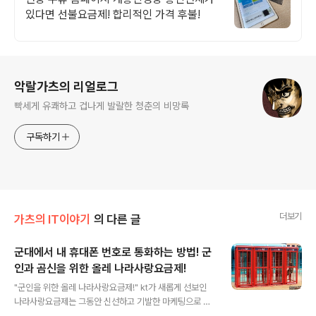
있다면 선불요금제! 합리적인 가격 후불!
로그 정보
악랄가츠의 리얼로그
빡세게 유쾌하고 겁나게 발랄한 청춘의 비망록
구독하기
더보기
가츠의 IT이야기
의 다른 글
군대에서 내 휴대폰 번호로 통화하는 방법! 군
인과 곰신을 위한 올레 나라사랑요금제!
글 내용
"군인을 위한 올레 나라사랑요금제!" kt가 새롭게 선보인
나라사랑요금제는 그동안 신선하고 기발한 마케팅으로 큰
사랑을 받은 올레의 저력을 고스란히 보여주고 있다. 그동