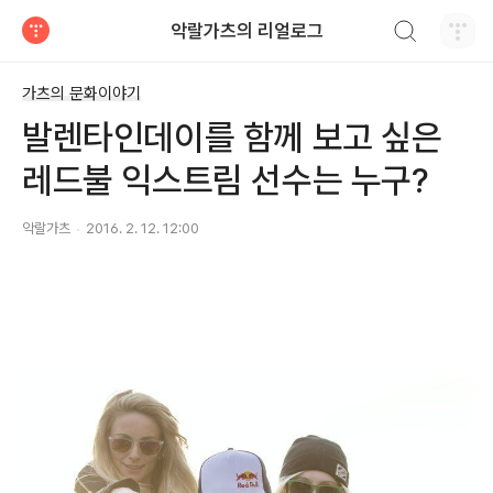
검색하기
악랄가츠의 리얼로그
티스토리
가츠의 문화이야기
발렌타인데이를 함께 보고 싶은
레드불 익스트림 선수는 누구?
악랄가츠
2016. 2. 12. 12:00