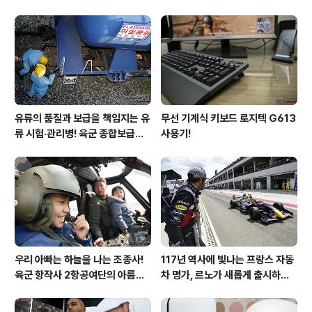
후기!
유류의 품질과 보급을 책임지는 유
무선 기계식 키보드 로지텍 G613
류 시험·관리병! 육군 종합보급창
사용기!
33유류지원대를 가다!
우리 아빠는 하늘을 나는 조종사!
117년 역사에 빛나는 프랑스 자동
육군 항작사 2항공여단의 아름다
차 명가, 르노가 새롭게 출시하는
운 비행!
탈리스만!