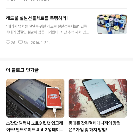
잠깐 레드불 에어 레이스는 최대 400km/h의 속도를 자랑
하는 비행기로 펼쳐지는 기록 레이스이다. 파일럿은 정해
진 순서와 비행 자세에 따라 약 20m 상공에 설치된 풍선
레드불 설날선물세트를 득템하라!
장애물을 통과해야 하는데 각 코스마다 정해진 비행 자세
글 내용
가 있다. 수평, 수직, 지그재그 등의 비행 자세를 유지한 채
"에너지 넘치는 설날을 위한 레드불 설날선물세트!" 민족
통과하는 것이 승패의 열쇠이다. 만약 풍성 장애물을 통과
최대의 명절인 설날이 성큼 다가왔다. 지난 추석 재치 넘치
하지 못하거나 정확한 비행 자세를 잡지 못할 경우 시간 페
는 문구로 명절증후군을 잊게 만든 레드불이 이번 설에도
널티가 주어져 추후 합산 처리되는 방식이다. 고로 무조건
26
36
2016. 1. 24.
이색 선물세트를 준비했다. 여기서 잠깐! 지난 추석선물세
빠르다고 좋은 것은 아니다. "세계 최고의 파일럿만이 참가
트가 궁금하다면 아래 링크를 통해 확인할 수 있다. 2015/
할 수 있..
09/14 - 올 추석은 레드불로 온 가족이 에너지 업업! 레드
불 추석선물세트 득템 찬스! "귀여운 십이지신 캐릭터로 꾸
며진 레드불 설날선물세트!" 새해를 맞아 새롭게 준비한 레
이 블로그 인기글
드불 설날선물세트는 나쁜 기운을 막아주는 십이지신 캐릭
터가 캔마다 담겨 있다. 귀여운 캐릭터 밑에는 올해의 운세
가 궁금하다면?이라는 문구가 작성되어 있는데 정작 탭을
열면 아무것도 적혀 있지 않다. 으응? "사랑하는 가족에게
덕담을 선물하세요!" 어..
초간단 갤럭시 노트3 킷캣 업그레
휴대폰 간편결제매니저의 장점
이드! 안드로이드 4.4.2 업데이트
은? 가입 및 해지 방법!