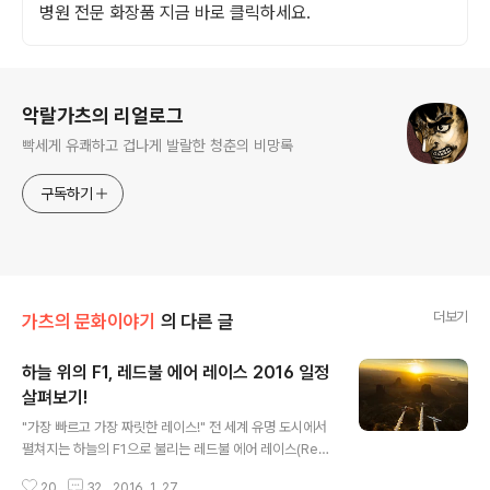
병원 전문 화장품 지금 바로 클릭하세요.
로그 정보
악랄가츠의 리얼로그
빡세게 유쾌하고 겁나게 발랄한 청춘의 비망록
구독하기
더보기
가츠의 문화이야기
의 다른 글
하늘 위의 F1, 레드불 에어 레이스 2016 일정
살펴보기!
글 내용
"가장 빠르고 가장 짜릿한 레이스!" 전 세계 유명 도시에서
펼쳐지는 하늘의 F1으로 불리는 레드불 에어 레이스(Red
Bull Air Race)가 새해 첫 시리즈를 앞두고 있다. 여기서
20
32
2016. 1. 27.