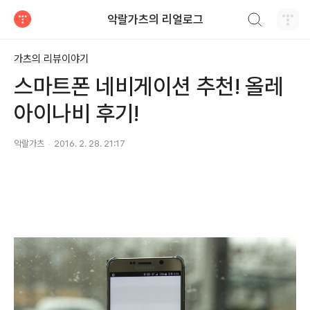
검색하기
악랄가츠의 리얼로그
티스토리
가츠의 리뷰이야기
스마트폰 네비게이션 추천! 올레
아이나비 후기!
악랄가츠
2016. 2. 28. 21:17