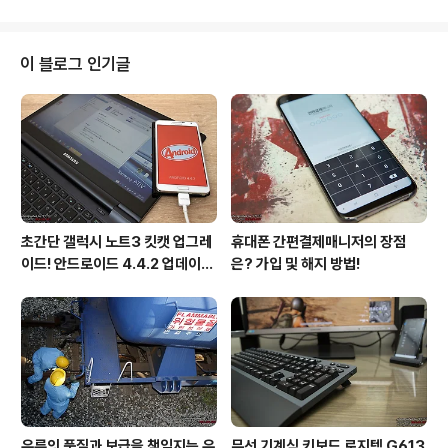
도 엄청난 고통이 아닐 수 없다. 나 역시 마찬가지이다. 지
난 10여 년 간 가장 많이 방문한 아니 열에 아홉은 치과를
방문한 듯하다. 아주 보란 듯이 옆으로 누워 있는 나쁜 사랑
이 블로그 인기글
니 덕분에 수차례, 임플란트를 하기 위해 또 수차례, 치석
제거를 제때 제거하지 않아 잇몸 속을 긁어내기 위해 또 수
차례 등 질긴 악연을 이어가고 있다. 특히 치주질환과 같이
수익성이 떨어지는 경우 시원시원하게 치료를 받기도 어렵
다. 비싼 임플란트를 하..
초간단 갤럭시 노트3 킷캣 업그레
휴대폰 간편결제매니저의 장점
이드! 안드로이드 4.4.2 업데이트
은? 가입 및 해지 방법!
후기!
유류의 품질과 보급을 책임지는 유
무선 기계식 키보드 로지텍 G613