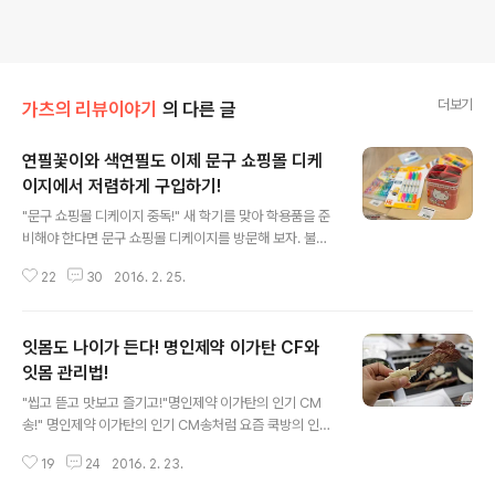
더보기
가츠의 리뷰이야기
의 다른 글
연필꽃이와 색연필도 이제 문구 쇼핑몰 디케
이지에서 저렴하게 구입하기!
글 내용
"문구 쇼핑몰 디케이지 중독!" 새 학기를 맞아 학용품을 준
비해야 한다면 문구 쇼핑몰 디케이지를 방문해 보자. 불과
며칠 전 디케이지를 소개하며 한 차례 폭풍 쇼핑을 했는데
22
30
2016. 2. 25.
어김없이 조카님의 새로운 오더가 하달되었다. 그리하여
미처 담지 못한 테이프와 봉투를 함께 주문할 겸 다시 방문
했다. "없는 거 빼고 다 있는 디케이지몰!" 디케이지는 국내
잇몸도 나이가 든다! 명인제약 이가탄 CF와
주요 온라인 쇼핑몰을 비롯해 대형마트에 생활용품을 공식
납품하는 업체로 파주에 오프라인 매장을 두고 있다. 나아
잇몸 관리법!
글 내용
가 인터넷 쇼핑몰인 디케이지몰(www.edkg.co.kr)을 통
"씹고 뜯고 맛보고 즐기고!"명인제약 이가탄의 인기 CM
해 파격적인 가격에 각종 문구류와 완구류, 생활용품 등을
송!" 명인제약 이가탄의 인기 CM송처럼 요즘 쿡방의 인기
판매 중이다. 실제 홈페이지에 업데이트되어 있는 가격을
가 대단하다. 매일 밤마다 TV 채널은 온통 대세 셰프들의
보면 깜짝 놀랄 정도로 저렴하다. 특히 학생들을 위한 각종
19
24
2016. 2. 23.
맛있는 요리로 시청자들을 유혹한다. 하지만 평소 치아 상
필기류와 지제류, 직..
태가 부실하거나 잇몸 건강이 좋지 않다면 그 자체만으로