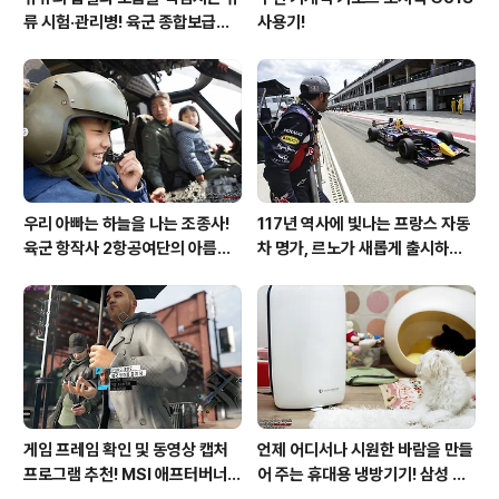
류 시험·관리병! 육군 종합보급창
사용기!
33유류지원대를 가다!
우리 아빠는 하늘을 나는 조종사!
117년 역사에 빛나는 프랑스 자동
육군 항작사 2항공여단의 아름다
차 명가, 르노가 새롭게 출시하는
운 비행!
탈리스만!
게임 프레임 확인 및 동영상 캡처
언제 어디서나 시원한 바람을 만들
프로그램 추천! MSI 애프터버너
어 주는 휴대용 냉방기기! 삼성 포