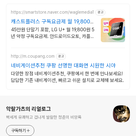
https://smartstore.naver.com/waglemedia1
광고
캐스트플러스 구독요금제 월 19,800
원 구독 요금
45만원 단말기 포함, LG U+ 월 19,800원 5
년 약정 구독요금제. 안드로이드오토, 카플레
이 지원차량, LG U+ 구독요금제 신청
http://m.coupang.com
광고
네비게이션추천 쿠팡 선명한 대화면 시원한 시야
다양한 장점 네비게이션추천, 쿠팡에서 한 번에 만나보세요!
답답한 기존 내비게이션, 빠르고 쉬운 설치로 교체해 보세요.
로그 정보
악랄가츠의 리얼로그
빡세게 유쾌하고 겁나게 발랄한 청춘의 비망록
구독하기