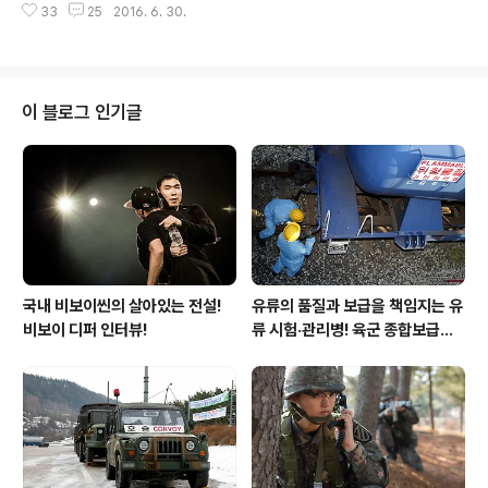
게도 친근한 퀄컴 스냅드래곤 650 칩셋과 2GB RAM, 14
33
25
2016. 6. 30.
랜드를 가지고 말이다. 1년 7개월 만에 선보인 팬택의 신제
00mAh 배터리를 탑재..
품은 스카이 아임백(IM-100)이다. 모델명만 봐도 의미심
장하지 않은가? 이미 회사가 공중분해될 뻔한 어마어마한
위기를 겪고 다시 한번 재기를 노리는 팬택이기에 평번한
스마트폰으로는 소비자의 관심을 끌 수 없다는 것을 누구
이 블로그 인기글
보다도 잘 알고 있다. 이에 스카이 아임백은 디자인부터 구
성 하나하나까지 기존의 스마트폰과 차별화를 두고 있다.
그럼 지금부터 팬택 스카이 아임백 활용법 및 특장점을 만
나 보자! "휠 키를 적용한 팬택 스카이 아임백!" 우선 가장
인상적인 부분은 본체 후면에 ..
국내 비보이씬의 살아있는 전설!
유류의 품질과 보급을 책임지는 유
비보이 디퍼 인터뷰!
류 시험·관리병! 육군 종합보급창
33유류지원대를 가다!