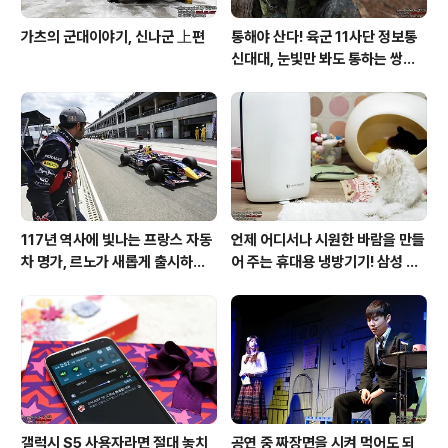
가츠의 군대이야기, 신나군 上편
통해야 산다! 육군 11사단 정보통
신대대, 눈빛만 봐도 통하는 쌍둥
이 가설병!
117년 역사에 빛나는 프랑스 자동
언제 어디서나 시원한 바람을 만들
차 명가, 르노가 새롭게 출시하는
어 주는 휴대용 냉방기기! 삼성 포
탈리스만!
터블쿨러 쿨프레소 활용기!
갤럭시 S5 사용자라면 절대 놓치
공연 중 짜장면을 시켜 먹어도 되