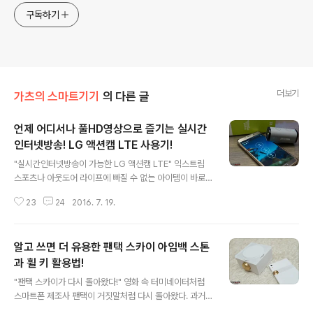
구독하기
더보기
가츠의 스마트기기
의 다른 글
언제 어디서나 풀HD영상으로 즐기는 실시간
인터넷방송! LG 액션캠 LTE 사용기!
글 내용
"실시간인터넷방송이 가능한 LG 액션캠 LTE" 익스트림
스포츠나 아웃도어 라이프에 빠질 수 없는 아이템이 바로
액션캠이다. 최근에는 여행이나 일상생활에서도 액션캠을
23
24
2016. 7. 19.
찾는 이들이 증가하면서 다양한 제품이 출시되고 있다. 그
중에서도 지금 소개하는 LG 액션캠 LTE는 제품명에서 알
수 있듯이 LTE 통신 모듈이 탑재되어 외부에서도 실시간
알고 쓰면 더 유용한 팬택 스카이 아임백 스톤
인터넷 방송이 가능하다. "액션캠에 유심이 들어간다고?"
LG 액션캠 LTE는 후면부에 나노 유심을 삽입할 수 있는
과 휠 키 활용법!
글 내용
전용 트레이와 마이크로SD 메모리 슬롯 그리고 충전과 데
"팬택 스카이가 다시 돌아왔다!" 영화 속 터미네이터처럼
이터 전송을 위한 USB 타입 C 포트가 위치하고 있다. 제원
스마트폰 제조사 팬택이 거짓말처럼 다시 돌아왔다. 과거
을 살펴보면 더욱 더 스마트폰 같은 액션캠이다. 일반인에
2000년대 감성적인 디자인으로 큰 사랑을 받은 스카이 브