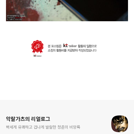
로그 정보
악랄가츠의 리얼로그
빡세게 유쾌하고 겁나게 발랄한 청춘의 비망록