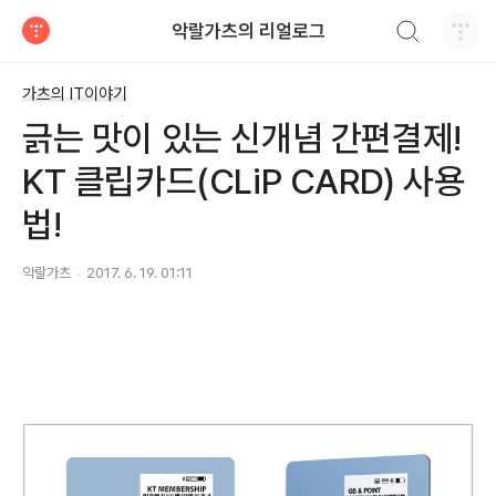
검색하기
악랄가츠의 리얼로그
티스토리
가츠의 IT이야기
긁는 맛이 있는 신개념 간편결제!
KT 클립카드(CLiP CARD) 사용
법!
악랄가츠
2017. 6. 19. 01:11