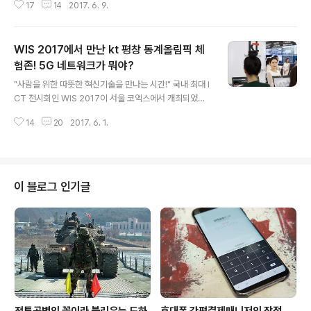
17
14
2017. 6. 9.
기존에 제공하던 삼성페이의 서비스에 이어 우리의 일상을
더욱 편리하게 만들어준다. 갤럭시 S8∙S8+ 사용자라면
지금 바로 사용해 보자! "초간단 빅스비와 삼성페이 은행서
WIS 2017에서 만난 kt 평창 동계올림픽 체
비스 사용법 들어갑니다!" 빅스비 음성명령으로 삼성페이
의 은행 서비스를 사용하기 위해선 빅스비와 삼성페이의
험존! 5G 네트워크가 뭐야?
글 내용
최신 버전 업데이트가 선행되어야 한다. 빅스비의 음성명
"사람을 위한 따뜻한 혁신기술을 만나는 시간!" 국내 최대 I
령 기능은 지난 5월 1일자로 이미 많은 사용자가 업데이트
CT 전시회인 WIS 2017이 서울 코엑스에서 개최되었다.
를 진행했을텐데 삼성페이의 경우 업데이트 여부를 먼저
특히 올해는 4차 산업혁명시대를 앞두고 5G 네트워크를
꼭 확인해보자. 삼성페이 업데이트를 마치면 ‘은행 서비
14
20
2017. 6. 1.
활용한 이색 서비스와 체험존이 관람객의 큰 관심과 사랑
스’라는 항목이 새롭게 생겨난 것을 것을 확인할..
을 받았다. 그중에서도 kt는 미리보는 평창 동계올림픽을
주제로 한 5G 네트워크 존과 융합 서비스 존을 선보이며
다양한 볼거리와 즐길거리를 제공했다. 그럼 지금부터 kt
5G 올림픽 체험존으로 출발! "kt 5G 올림픽 체험존에 오
이 블로그 인기글
신 것을 환영합니다!" 우선 가장 눈에 띄는 부분은 실감나
는 VR 체험존이다. kt는 단순 전시 행사가 아닌 관람객이
직접 5G 네트워크를 체험하는 참여 위주의 전시공간을 마
련했다. 그래서일까? 어린 자녀 혹은 학생들과 함께 방문한
가족 단위의 관람..
전투공병의 꽃이라 불리우는 도하
휴대폰 간편결제매니저의 장점