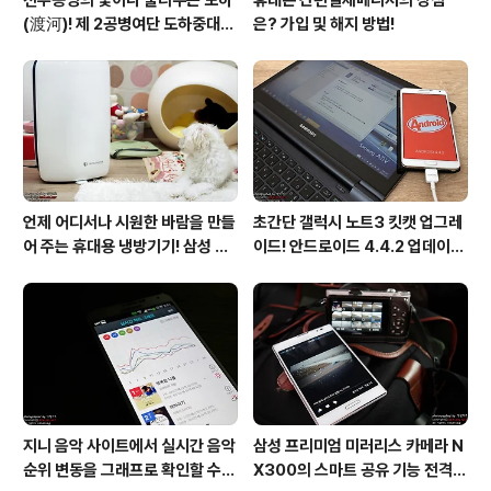
(渡河)! 제 2공병여단 도하중대를
은? 가입 및 해지 방법!
가다!
언제 어디서나 시원한 바람을 만들
초간단 갤럭시 노트3 킷캣 업그레
어 주는 휴대용 냉방기기! 삼성 포
이드! 안드로이드 4.4.2 업데이트
터블쿨러 쿨프레소 활용기!
후기!
지니 음악 사이트에서 실시간 음악
삼성 프리미엄 미러리스 카메라 N
순위 변동을 그래프로 확인할 수
X300의 스마트 공유 기능 전격