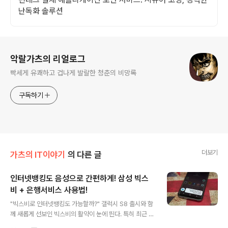
난독화 솔루션
로그 정보
악랄가츠의 리얼로그
빡세게 유쾌하고 겁나게 발랄한 청춘의 비망록
구독하기
더보기
가츠의 IT이야기
의 다른 글
인터넷뱅킹도 음성으로 간편하게! 삼성 빅스
비 + 은행서비스 사용법!
글 내용
"빅스비로 인터넷뱅킹도 가능할까?" 갤럭시 S8 출시와 함
께 새롭게 선보인 빅스비의 활약이 눈에 띈다. 특히 최근 선
보인 삼성페이 은행 서비스는 빅스비 음성명령도 지원해