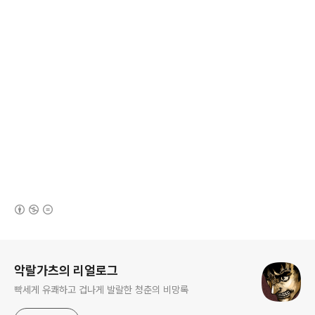
(새창열림)
로그 정보
악랄가츠의 리얼로그
빡세게 유쾌하고 겁나게 발랄한 청춘의 비망록