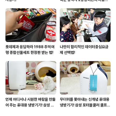
운 비행!
롯데제과 응답하라 1988 추억여
나만의 합리적인 데이터중심요금
행 종합선물세트 한정판 받는 법!
제 선택법!
언제 어디서나 시원한 바람을 만들
무더위를 쫓아내는 신개념 휴대용
어 주는 휴대용 냉방기기! 삼성 포
냉방기기! 삼성 포터블쿨러 쿨프레
터블쿨러 쿨프레소 활용기!
소 사용기!