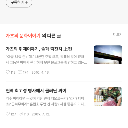
구독하기
더보기
가츠의 문화이야기
의 다른 글
가츠의 취재이야기, 술과 떡잔치 上편
글 내용
"아들! 나갈 준비해!" 나른한 주말 오후, 컴퓨터 앞에 앉아
서 그동안 바빠서 관리하지 못한 블로그를 확인하고 있는
데, 어머니께서 놀러가자고 하셨다. 목적지는 집 앞에 있는
112
174
2010. 4. 19.
황성공원이었다. 그 곳에는 2010 경주 술과 떡 잔치가 한
창이었다. 매년 경주에서 개최되는 행사로 지난 1998년
한국 전통주와 떡축제로 시작하여 어느새 13회를 맞이하
현역 최고령 병사에서 물러난 싸이
였다. 유구한 역사와 전통문화를 바탕으로 국내의 전통주
글 내용
와 맛있는 떡을 한자리에서 맛볼 수 있는 우리나라의 대표
가수 싸이하면 무엇이 가장 먼저 떠오르는가? 엽기? 대마
적인 문화관광축제이다. 나와 동생은 전통주와 맛있는 떡
초? 군복무비리? 훈련소 두번 간 사람? 사실 좋은 이미지보
을 먹을 생각에 잽싸게 나갈 준비를 하였다. 행사장인 황성
다는 나쁜 이미지가 먼저 떠오르는거 같다. 그런 싸이가 어
공원으로 가니, 벌써 주변도로부터 많은 차량과 인파로 붐
127
110
2009. 7. 12.
제 대한민국 육군 병장으로 만기제대하였다. 각종 언론이
볐다. 평소에는 한적한 곳이었는데, 축제를 보기위해 관광
나 연예프로그램에서는 앞다투어 그의 전역소식을 생생하
객들이 많이 방문하였다. 이미 공원으로..
게 알려주었다. 평소 군대이야기를 자주 포스팅하는 나로