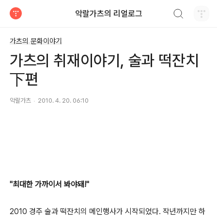
검색하기
악랄가츠의 리얼로그
티스토리
가츠의 문화이야기
가츠의 취재이야기, 술과 떡잔치
下편
악랄가츠
2010. 4. 20. 06:10
"최대한 가까이서 봐야돼!"
2010 경주 술과 떡잔치의 메인행사가 시작되었다. 작년까지만 하