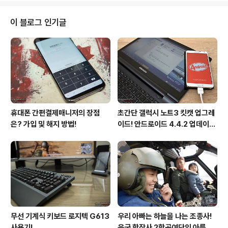
서는 상당히 고무적인 소식이 아닐 수 없다. 먼저 그가 대한
민국 최고령 병사로 다시 재입대한 시점으로 돌아가보자.
이 블로그 인기글
싸이는 병역문제를 해결하기 위해서 2002년 정보처리 기
능사 자격증을 취득해 산업기능요원으로 2003년부터 35
개월간 병역의무를 대신하였다. 그렇게 남자연예인의 최대
관심사인 병역문제는 잘 해결되나 싶었는데, 2007년 5월
서울동부지검의 대대적인 병역특례비리수사에 연..
휴대폰 간편결제매니저의 장점
초간단 갤럭시 노트3 킷캣 업그레
은? 가입 및 해지 방법!
이드! 안드로이드 4.4.2 업데이트
후기!
무선 기계식 키보드 로지텍 G613
우리 아빠는 하늘을 나는 조종사!
사용기!
육군 항작사 2항공여단의 아름다