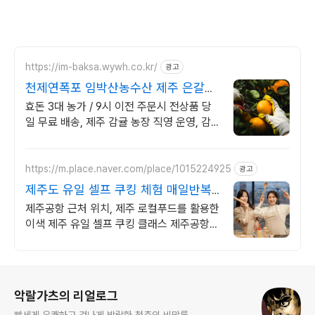
https://im-baksa.wywh.co.kr/
광고
천제연폭포 임박산농수산 제주 은갈지,
옥돔 판매
효돈 3대 농가 / 9시 이전 주문시 전상품 당
일 무료 배송, 제주 감귤 농장 직영 운영, 감
귤, 레드향, 천혜향, 한라봉, 황금향, 카라향
등
https://m.place.naver.com/place/1015224925
광고
제주도 유일 셀프 쿠킹 체험 매일반복
되는 일상속추억만들기
제주공항 근처 위치, 제주 로컬푸드를 활용한
이색 제주 유일 셀프 쿠킹 클래스 제주공항
근처 위치, 제주 로컬푸드를 활용한 이색 제
주 유일 셀프 쿠킹 클래스
로그 정보
악랄가츠의 리얼로그