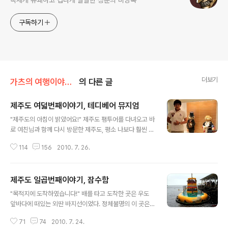
빡세게 유쾌하고 겁나게 발랄한 청춘의 비망록
구독하기
더보기
가츠의 여행이야기/대한민국 여행기
의 다른 글
제주도 여덟번째이야기, 테디베어 뮤지엄
글 내용
"제주도의 아침이 밝았어요!" 제주도 팸투어를 다녀오고 바
로 여친님과 함께 다시 방문한 제주도, 평소 나보다 훨씬 계
획적이고 세심한 그녀 덕분에 팸투어와 마찬가지로 무작정
114
156
2010. 7. 26.
따라가기만 하면 되었다. "오빠는 운전만 해!" "바다가 한
눈에 보이는 팬션!" 여친님께서 아침식사를 준비하는 동안
나는 팬션을 구경하느라 정신없었다. 제주도 서귀포시 남
제주도 일곱번째이야기, 잠수함
원읍에 위치한 올리브팬션은 전 객실에서 바다를 한 눈에
글 내용
볼 수 있다. 이국적인 느낌이 물씬 풍기는 올리브팬션은 마
"목적지에 도착하였습니다!" 배를 타고 도착한 곳은 우도
치 유럽으로 여행 온 기분을 느끼게 해주었다. "재료가 없
앞바다에 떠있는 외딴 바지선이었다. 정체불명의 이 곳은
어서 대충 했어! 미안!" 식탁에는 스크램블 에그와 북숭아
다름아닌 우도 앞바다 해저를 생생하게 탐험할 수 있는 우
튜나 샌드위치가 먹음직스럽게 자리잡고 있었다. 아침부터
71
74
2010. 7. 24.
도잠수함이다. "잠수함이요?" "용궁 48호와 49호가 운행