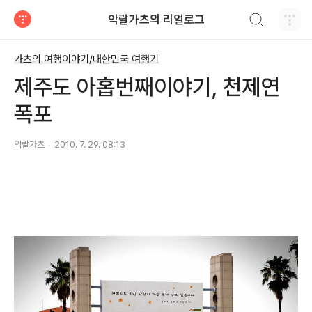
검색하기
악랄가츠의 리얼로그
티스토리
가츠의 여행이야기/대한민국 여행기
제주도 아홉번째이야기, 천제연
폭포
악랄가츠
2010. 7. 29. 08:13