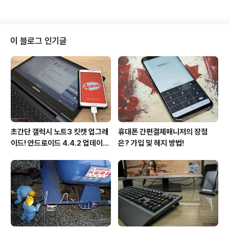
삼겹살을 구워먹는 나를 위해 그녀가 준비한 웰빙 식단이
되고 있답니다!" "우와! 잠수함이다!" 때마침 해저탐험을 마
었다. "우와! 완전 맛있어!"..
치고 복귀하는 우도잠수함을 발견하였다. 총 정원 50인승
우도잠수함은 최고 수심 75m까지 잠수할 수 있다고 한다.
우도 앞바다의 수심이 30m인 것을 감안하며 해저탐험을
이 블로그 인기글
하기에 충분하였다. 또한 잠수한 상태에서 500m를 운항
하며 국내 최고의 이동거리를 자랑한다. "반갑습니다!" 잠
수함 위에서는 스킨스쿠버가 우리를 반갑게 맞이해주었다.
잠수함을 타고 가는데 생뚱맞게 스킨스쿠버가 왜 있을까
라는 의문도 들었지만 잠시후 그..
초간단 갤럭시 노트3 킷캣 업그레
휴대폰 간편결제매니저의 장점
이드! 안드로이드 4.4.2 업데이트
은? 가입 및 해지 방법!
후기!