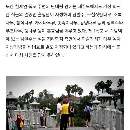
또한 천제연 폭포 주변의 난대림 안에는 제주도에서도 가장 희귀
한 식물의 일종인 솔잎난이 자생하며 담팔수, 구실잣밤나무, 조록
나무, 참식나무, 가시나무류, 빗죽이나무, 감탕나무 등의 상록수와
푸조나무, 팽나무 등이 혼효림을 이루고 있다. 제 1폭포 서쪽 암벽
에 있는 담팔수는 식물 지리학적 측면에서 학술가치가 매우 높아
지방기념물 제14호로 별도 지정되어 있다고 하는데 당시에는 몰
라서 미처 사진을 담지 못하였다.