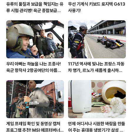
유류의 품질과 보급을 책임지는 유
무선 기계식 키보드 로지텍 G613
류 시험·관리병! 육군 종합보급창
사용기!
33유류지원대를 가다!
우리 아빠는 하늘을 나는 조종사!
117년 역사에 빛나는 프랑스 자동
육군 항작사 2항공여단의 아름다
차 명가, 르노가 새롭게 출시하는
운 비행!
탈리스만!
게임 프레임 확인 및 동영상 캡처
언제 어디서나 시원한 바람을 만들
프로그램 추천! MSI 애프터버너
어 주는 휴대용 냉방기기! 삼성 포