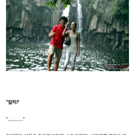
"찰칵!"
"............."