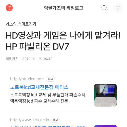
검색하기
악랄가츠의 리얼로그
티스토리
가츠의 스마트기기
HD영상과 게임은 나에게 맡겨라!
HP 파빌리온 DV7
악랄가츠
2010. 11. 19. 06:32
http://notelcd.com
광고
노트북lcd교체전문점 메티스
노트북액정 lcd 교체 및 부품판매 파손수리,
맥북액정 lcd 파손 교체수리 전문
http://www.iscu.ac.kr
광고