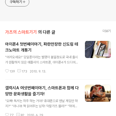
구독하기
더보기
가츠의 스마트기기
의 다른 글
아이폰4 첫번째이야기, 파란만장한 신도림 테
크노마트 개통기
글 내용
"어서오세요!" 담달폰이라는 별명이 붙을정도로 국내 출시
가 원활하지 않은 애플사의 스마트폰, 아이폰4가 드디어
국내 정식 출시되었다. 이미 출시전, 예약으로만 30만여대
139
173
2010. 9. 13.
를 가볍게 넘긴 아이폰4는 기존의 아이폰 시리즈의 영광을
이어갔다. 늘 인터넷을 이용하는 나에게 스마트폰은 어느
새 선택이 아닌 필수가 되어버렸다. 기존의 삼성 갤럭시A
갤럭시A 여섯번째이야기, 스마트폰과 함께 다
를 이용하고 있었는데, 이번에는 애플 아이폰4를 이용해보
기로 하였다. 예약 당일, 밤을 꼬박 새고는 꼭두새벽부터 홈
양한 문화생활을 즐기자!
글 내용
페이지에서 새로고침을 연신 클릭하며 1차 예약자가 되기
"오빠! 독서는 자주 하는 거야? 휴대폰으로 맨날 게임만 하
위해 발버둥쳤지만, 결국 4차 예약자로 만족하여야만 했
지?" "아니야! 책 읽어주는 남자! 악랄가츠 몰라?" "하여간
다. 그나마 1차 예약자와 하루 차이로 아이폰4를 수령받을
말은!" "근데 이거 재밌는데!" "..........." 여러분은 한달에 몇
수 있게 되어서 만족한다. "여보세요!" "가츠씨! 아이폰4 개
77
82
2010. 6. 29.