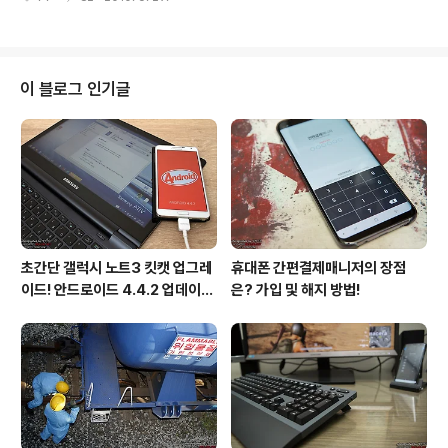
권의 책을 읽는가? 대한민국의 출판시장은 그 어느 때보다
통하러 오세요!" "와우! 당장 달..
도 침체되어 있다. 그만큼 책을 보는 사람이 없다는 것을 뜻
한다. 하긴 나만 하여도 책을 보는 것보다는 TV를 보거나
컴퓨터를 이용하는 것을 선호하다보니 자연스레 책과 멀어
지는 거 같다. 하지만 얼마전부터 출판시장의 판도가 바뀌
이 블로그 인기글
고 있다. 출판사마다 e북을 내놓기 시작하였고, 기업들도
e북을 볼 수있는 제품을 속속 출시하고 있다. "스마트폰도
예외가 아니야!" "교보문고에서 만든 e북 어플!" 스마트폰
에서도 e북의 성장세가 무섭다. 기존의 책 대신 항상..
초간단 갤럭시 노트3 킷캣 업그레
휴대폰 간편결제매니저의 장점
이드! 안드로이드 4.4.2 업데이트
은? 가입 및 해지 방법!
후기!