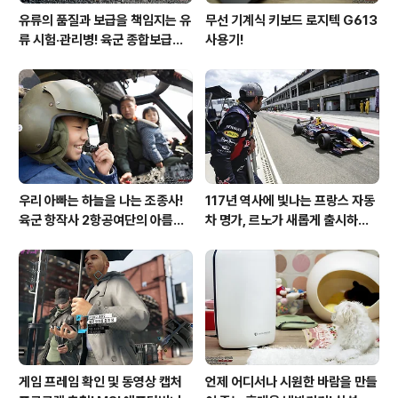
유류의 품질과 보급을 책임지는 유
무선 기계식 키보드 로지텍 G613
류 시험·관리병! 육군 종합보급창
사용기!
33유류지원대를 가다!
우리 아빠는 하늘을 나는 조종사!
117년 역사에 빛나는 프랑스 자동
육군 항작사 2항공여단의 아름다
차 명가, 르노가 새롭게 출시하는
운 비행!
탈리스만!
게임 프레임 확인 및 동영상 캡처
언제 어디서나 시원한 바람을 만들