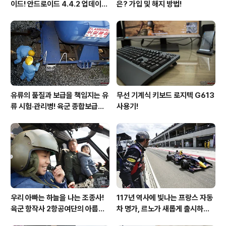
이드! 안드로이드 4.4.2 업데이트
은? 가입 및 해지 방법!
후기!
유류의 품질과 보급을 책임지는 유
무선 기계식 키보드 로지텍 G613
류 시험·관리병! 육군 종합보급창
사용기!
33유류지원대를 가다!
우리 아빠는 하늘을 나는 조종사!
117년 역사에 빛나는 프랑스 자동
육군 항작사 2항공여단의 아름다
차 명가, 르노가 새롭게 출시하는
운 비행!
탈리스만!