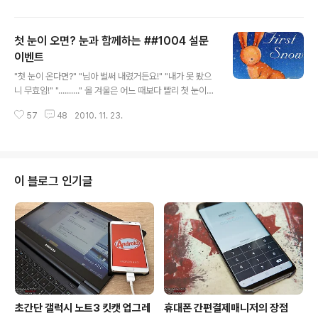
홍대 계란녀 등과 같이 이색마케팅이 한창이기에 시민들은
무슨 마케팅인지 맞추기 위해 저마다 추측하기 바빴다. "롯
첫 눈이 오면? 눈과 함께하는 ##1004 설문
데멤버스 로고가 프린트되어 있는 캐리어!" "설마 롯데 에
어라인?" "그나저나 낯익은 얼굴도 있어?" "오호! 자네 스
이벤트
글 내용
튜어디스도 아는가?" "우리는 롯데 에어라인 스튜어디스!"
"첫 눈이 온다면?" "님아 벌써 내렸거든요!" "내가 못 봤으
스튜어디스의 복장이며 캐리어에 선명하게 프린트 된 롯데
니 무효임!" ".........." 올 겨울은 어느 때보다 빨리 첫 눈이
멤버스 로고를 보고 급기야 롯데멤버스 에어라인을 출범한
한반도를 찾아왔다. 하지만 가볍게 눈발을 날리는 정도였
게 아니냐는 추측까지 나돌았다. 하긴 누구라도 위 상황만
57
48
2010. 11. 23.
기에 아쉬움이 클 것이다. 언제나 첫 눈은 사람들로 하여금
본다면 그렇게 생각할 것이다..
감성적으로 만드는 매력이 있다. 물론 예외도 있겠지만 말
이다. 따뜻한 남쪽나라에 위치한 경주가 고향인 나지만, 의
외로 눈과 인연이 깊은 편이다. 중국에서 유학시절, 얼음의
나라인 하얼빈에서 겨울을 보냈다. 매일 아침 일기예보가
이 블로그 인기글
영하 30도를 기본으로 찍어주는 하얼빈의 추위는 정말 상
상을 초월하였다. 사실 그때까지만 하여도 하얼빈이 제일
추운 줄 알았다. 허나 오산이었다. 2년동안 군복무를 한 강
원도의 추위 앞에서는 얼음도시 하얼빈도 적수가 되지 않
았다. 지금..
초간단 갤럭시 노트3 킷캣 업그레
휴대폰 간편결제매니저의 장점