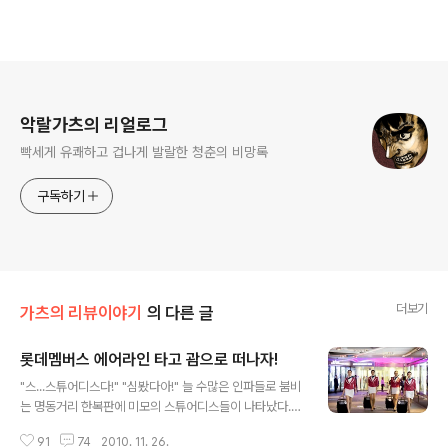
로그 정보
악랄가츠의 리얼로그
빡세게 유쾌하고 겁나게 발랄한 청춘의 비망록
구독하기
더보기
가츠의 리뷰이야기
의 다른 글
롯데멤버스 에어라인 타고 괌으로 떠나자!
글 내용
"스...스튜어디스다!" "심봤다아!" 늘 수많은 인파들로 붐비
는 명동거리 한복판에 미모의 스튜어디스들이 나타났다.
때 아닌 스튜어디스들의 등장으로 지나가는 시민들은 발길
91
74
2010. 11. 26.
을 멈추고 구경하기에 여념이 없었다. 요즘 압구정 사과녀,