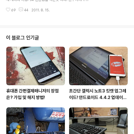
마음같아서는 당장이라도 티켓을 구입하여 생애 첫 메이저
작한 일정은 재스퍼, 새스커툰, 위니펙을 지나 토론토를 향
리그 경기를 두 눈으로 직접 관전하고 싶었으나 예정된 일
69
44
2011. 8. 15.
해 달리고 있다. 사실 위니펙까지는 고독한 배낭여행자 컨
정이 빡빡하여 포기할 수 밖에 없었..
셉이었다면 온타리오주 의 토론토부터는 캐나다 관광청을
막강 지원에 힘입어 현지 관광청 직원부터 가이드와 함께
하는 초특급 럭셔리 일정이 우리를 기다리고 있었다. "우리
의 목표는 토론토!" "이제 거의 다 왔어요! 힘내자구요!" 위
이 블로그 인기글
니펙을 떠나 토론토로 가는 비아레일 안에서 지난 열흘간
고생하였던 기억이 주마등처럼 떠올랐다. 현란한 춤을 추
는듯한 바디랭귀지부터 모르면 무조건 걷기 신공까지 그렇
게 우리는 몸뚱어리 하나만 믿고 캐나다를 횡단하고 있었
다. "생보니파스로 가는 길!" 문득 위니..
휴대폰 간편결제매니저의 장점
초간단 갤럭시 노트3 킷캣 업그레
은? 가입 및 해지 방법!
이드! 안드로이드 4.4.2 업데이트
후기!