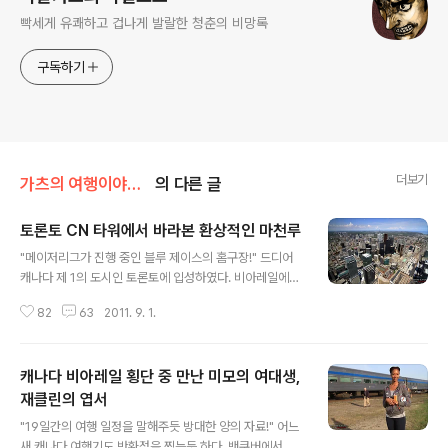
빡세게 유쾌하고 겁나게 발랄한 청춘의 비망록
구독하기
더보기
가츠의 여행이야기/캐나다 끝발원정대
의 다른 글
토론토 CN 타워에서 바라본 환상적인 마천루
글 내용
"메이저리그가 진행 중인 블루 제이스의 홈구장!" 드디어
캐나다 제 1의 도시인 토론토에 입성하였다. 비아레일에서
내려 가장 먼저 방문한 곳은 단연 토론토에서 가장 유명한
82
63
2011. 9. 1.
관광명소인 로저스 센터와 CN 타워가 위치한 퀸 스트리트
였다. 한 눈에 보아도 웅장한 포스를 자랑하는 로저스 센터
는 세계 최초로 개폐식 지붕을 설치한 돔구장으로 유명하
캐나다 비아레일 횡단 중 만난 미모의 여대생,
다. 참고로 우리나라에는 아직 단 한 곳도 없기 때문에 평소
야구를 좋아하는 나로서는 그저 부러움의 대상이다. "로열
재클린의 엽서
글 내용
석 있어요! 로열석!" 마침 이 날은 토론토 블루제이스와 휴
"19일간의 여행 일정을 말해주듯 방대한 양의 자료!" 어느
스턴 애스트로스와의 메이저리그 경기가 열리는 날이었다.
새 캐나다 여행기도 반환점을 찍는듯 하다. 밴쿠버에서 시