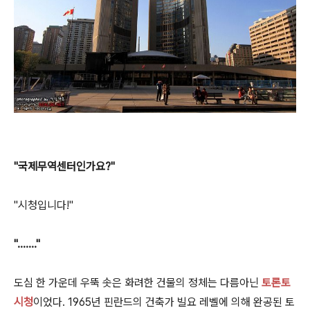
"국제무역센터인가요?"
"시청입니다!"
"......."
도심 한 가운데 우뚝 솟은 화려한 건물의 정체는 다름아닌
토론토
시청
이었다.
1965년 핀란드의 건축가 빌요 레벨에 의해 완공된 토