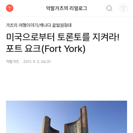
검색하기
악랄가츠의 리얼로그
티스토리
가츠의 여행이야기/캐나다 끝발원정대
미국으로부터 토론토를 지켜라!
포트 요크(Fort York)
악랄가츠
2011. 9. 2. 06:31