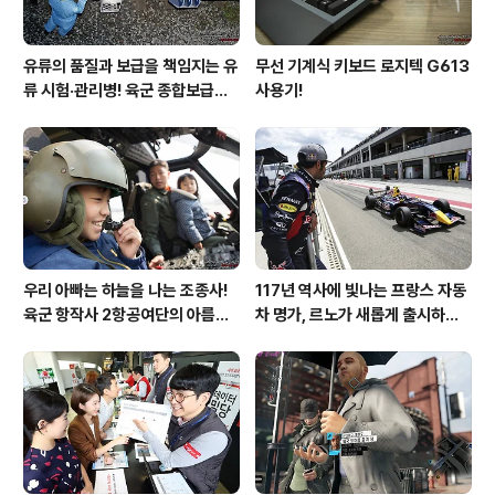
유류의 품질과 보급을 책임지는 유
무선 기계식 키보드 로지텍 G613
류 시험·관리병! 육군 종합보급창
사용기!
33유류지원대를 가다!
우리 아빠는 하늘을 나는 조종사!
117년 역사에 빛나는 프랑스 자동
육군 항작사 2항공여단의 아름다
차 명가, 르노가 새롭게 출시하는
운 비행!
탈리스만!