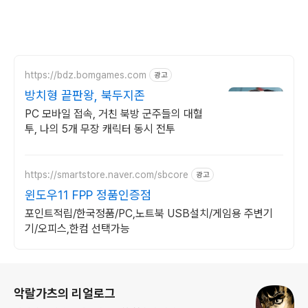
https://bdz.bomgames.com
광고
방치형 끝판왕, 북두지존
PC 모바일 접속, 거친 북방 군주들의 대혈
투, 나의 5개 무장 캐릭터 동시 전투
https://smartstore.naver.com/sbcore
광고
윈도우11 FPP 정품인증점
포인트적립/한국정품/PC,노트북 USB설치/게임용 주변기
기/오피스,한컴 선택가능
로그 정보
악랄가츠의 리얼로그