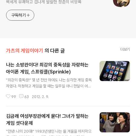
빡세게 유쾌하고 겁나게 발랄한 청춘의 비망록
구독하기
더보기
가츠의 게임이야기
의 다른 글
나는 소방관이다! 최강의 중독성을 자랑하는
아이폰 게임, 스프링클(Sprinkle)
글 내용
"최강의 중독성!" 몇 년 전만 하여도 나는 심각한 게임 중독
자였다. 작정하고 게임을 할 때는 일주일 아니 한달이 어떻
게 흘러갔는지 모를 정도였으니 말이다. 그중에서도 축구
99
63
2012. 2. 9.
경영시뮬레이션인 FM시리즈와 범죄물인 GTA시리즈는
정말 상상을 초월하는 중독성을 자랑하였다. 여기에 온라
인게임까지 언급하면 나의 치부가 낱낱이 드러나기에 넘어
김금래 여성부장관에게 묻다! 그녀가 말하는
가도록 하겠다. 이처럼 게임 중독에 빠지면 삶의 목표는 오
로지 어떻게 하면 게임을 좀 더 할 수 있을까? 뿐이다. 정상
게임 셧다운제
글 내용
적인 생활은 포기하여야만 한다. 다행히 지금은 게임을 거
"안녕! 나의 20대!" 1983년생인 나는 올 겨울을 마지막으
의 아니 아예 하지 않고 있다. 물론 새빨간 거짓말이다. "게