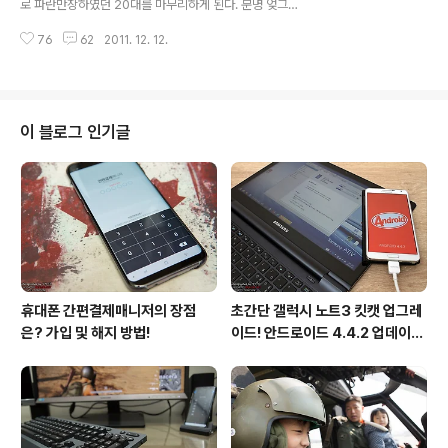
로 파란만장하였던 20대를 마무리하게 된다. 분명 엊그제
임기를 능가하는 스마트폰!" 요즘에는 스마트폰을 이용하
고등학교를 졸업한 것만 같은데 말이다. 마침 세종문화회
여 게임을 즐기고 있다. 그나마 다행인 점은 대중교통을 이
76
62
2011. 12. 12.
관에서 과거의 추억을 되살릴 수 있는 멋진 전시회가 열린
용할 때나 누군가를 기다릴 때 잠깐..
다고 하여 냉큼 출동하였다. "여기는 대한민국 1970KHz"
서울시가 후원하고 근대문화연구협회와 경향아트가 함께
진행하는 이번 전시회는 추억의 가치를 재발견하는 시간
여행이 주된 테마이다. 전시관에 들어서면 마치 타임머신
이 블로그 인기글
을 타고 40년 전으로 거슬러 올라온 것만 같은 착각이 들
정도로 부모님 세대의 생활상이 고스란히 재현되어 있었
다. 80년대를 살아온 나에게는 생소한 것도 무척 많았지만
다행히 경주 촌놈인지라 낯익은 풍경도 제법 만날 수 있었
다. "미니스커트는 상상도 할 수 없..
휴대폰 간편결제매니저의 장점
초간단 갤럭시 노트3 킷캣 업그레
은? 가입 및 해지 방법!
이드! 안드로이드 4.4.2 업데이트
후기!