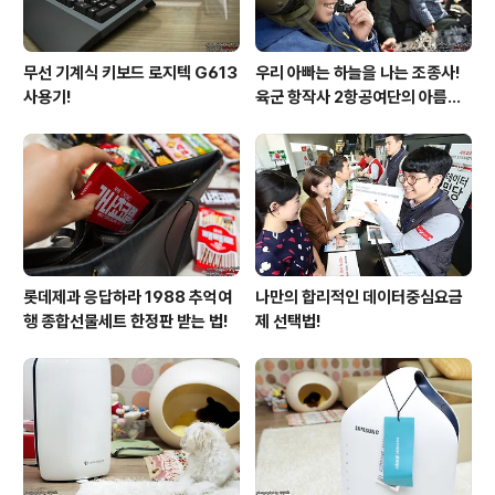
무선 기계식 키보드 로지텍 G613
우리 아빠는 하늘을 나는 조종사!
사용기!
육군 항작사 2항공여단의 아름다
운 비행!
롯데제과 응답하라 1988 추억여
나만의 합리적인 데이터중심요금
행 종합선물세트 한정판 받는 법!
제 선택법!