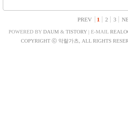
PREV
1
2
3
N
POWERED BY
DAUM
&
TISTORY
| E-MAIL
REALO
COPYRIGHT ⓒ 악랄가츠, ALL RIGHTS RESER