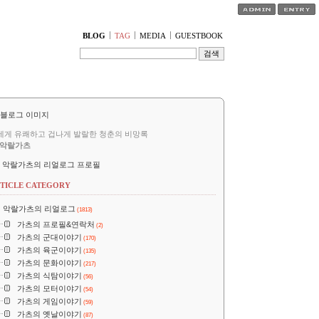
티스토리툴바
BLOG
TAG
MEDIA
GUESTBOOK
세게 유쾌하고 겁나게 발랄한 청춘의 비망록
악랄가츠
악랄가츠의 리얼로그 프로필
TICLE CATEGORY
악랄가츠의 리얼로그
(1813)
가츠의 프로필&연락처
(2)
가츠의 군대이야기
(170)
가츠의 육군이야기
(135)
가츠의 문화이야기
(217)
가츠의 식탐이야기
(56)
가츠의 모터이야기
(54)
가츠의 게임이야기
(59)
가츠의 옛날이야기
(87)