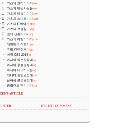
가츠와 꼬미이야기
(66)
가츠가 만난사람들
(56)
가츠의 리뷰이야기
(307)
가츠의 스마트기기
(222)
가츠의 IT이야기
(139)
가츠의 보물창고
(64)
옐의 신혼이야기
(1)
가츠의 여행이야기
(151)
대한민국 여행기
(68)
유럽 런던취재기
(5)
미국 CES 2014
(8)
아시아 일본원정대
(4)
아시아 홍콩원정대
(6)
아시아 태국허니문
(4)
캐나다 끝발원정대
(34)
남아공 붉은원정대
(8)
퀸즐랜드 액티비티
(13)
CENT ARTICLE
UNTER
RECENT COMMENT