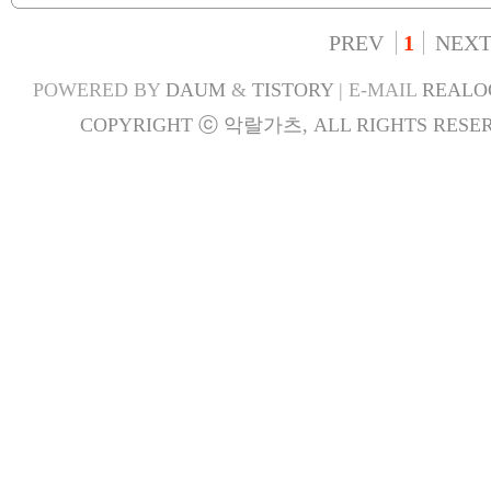
PREV
1
NEX
POWERED BY
DAUM
&
TISTORY
| E-MAIL
REALO
COPYRIGHT ⓒ 악랄가츠, ALL RIGHTS RESER