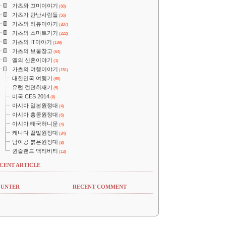
가츠와 꼬미이야기
(66)
가츠가 만난사람들
(56)
가츠의 리뷰이야기
(307)
가츠의 스마트기기
(222)
가츠의 IT이야기
(139)
가츠의 보물창고
(64)
옐의 신혼이야기
(1)
가츠의 여행이야기
(151)
대한민국 여행기
(68)
유럽 런던취재기
(5)
미국 CES 2014
(8)
아시아 일본원정대
(4)
아시아 홍콩원정대
(6)
아시아 태국허니문
(4)
캐나다 끝발원정대
(34)
남아공 붉은원정대
(8)
퀸즐랜드 액티비티
(13)
CENT ARTICLE
UNTER
RECENT COMMENT