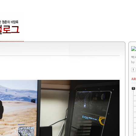
빡
by
AR