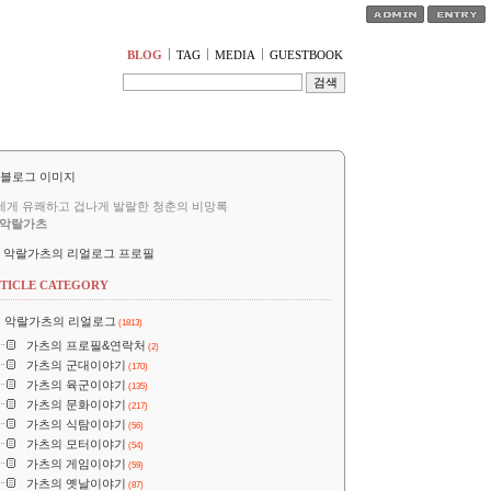
티스토리툴바
BLOG
TAG
MEDIA
GUESTBOOK
세게 유쾌하고 겁나게 발랄한 청춘의 비망록
악랄가츠
악랄가츠의 리얼로그 프로필
TICLE CATEGORY
악랄가츠의 리얼로그
(1813)
가츠의 프로필&연락처
(2)
가츠의 군대이야기
(170)
가츠의 육군이야기
(135)
가츠의 문화이야기
(217)
가츠의 식탐이야기
(56)
가츠의 모터이야기
(54)
가츠의 게임이야기
(59)
가츠의 옛날이야기
(87)