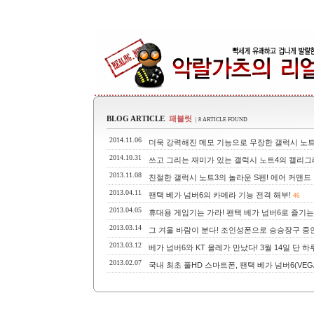
BLOG ARTICLE
패블릿
| 8 ARTICLE FOUND
2014.11.06
더욱 강력해진 메모 기능으로 무장한 갤럭시 노트
2014.10.31
쓰고 그리는 재미가 있는 갤럭시 노트4의 캘리그
2013.11.08
친절한 갤럭시 노트3의 놀라운 S펜! 에어 커맨드 
2013.04.11
팬택 베가 넘버6의 카메라 기능 전격 해부!
46
2013.04.05
휴대용 게임기는 가라! 팬택 베가 넘버6로 즐기는
2013.03.14
그 겨울 바람이 분다! 조인성폰으로 승승장구 중인 
2013.03.12
베가 넘버6와 KT 올레가 만났다! 3월 14일 단 
2013.02.07
국내 최초 풀HD 스마트폰, 팬택 베가 넘버6(VEG