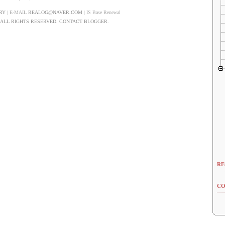
RY
| E-MAIL
REALOG@NAVER.COM
| IS Base Renewal
LL RIGHTS RESERVED. CONTACT BLOGGER.
RE
CO