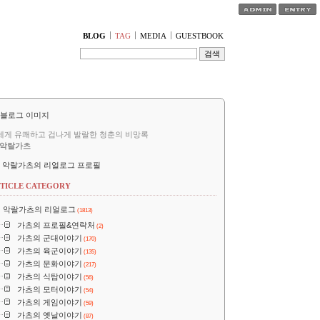
티스토리툴바
BLOG
TAG
MEDIA
GUESTBOOK
세게 유쾌하고 겁나게 발랄한 청춘의 비망록
악랄가츠
악랄가츠의 리얼로그 프로필
TICLE CATEGORY
악랄가츠의 리얼로그
(1813)
가츠의 프로필&연락처
(2)
가츠의 군대이야기
(170)
가츠의 육군이야기
(135)
가츠의 문화이야기
(217)
가츠의 식탐이야기
(56)
가츠의 모터이야기
(54)
가츠의 게임이야기
(59)
가츠의 옛날이야기
(87)