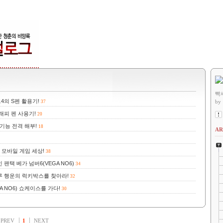
빡
4의 S펜 활용기!
by
37
래피 펜 사용기!
20
기능 전격 해부!
18
AR
 모바일 게임 세상!
38
팬택 베가 넘버6(VEGA NO6)
34
하루 행운의 럭키박스를 찾아라!
32
A NO6) 쇼케이스를 가다!
30
PREV
1
NEXT