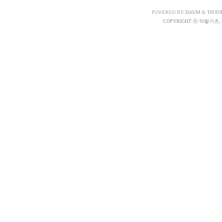
POWERED BY
DAUM
&
TISTO
COPYRIGHT ⓒ 악랄가츠, A