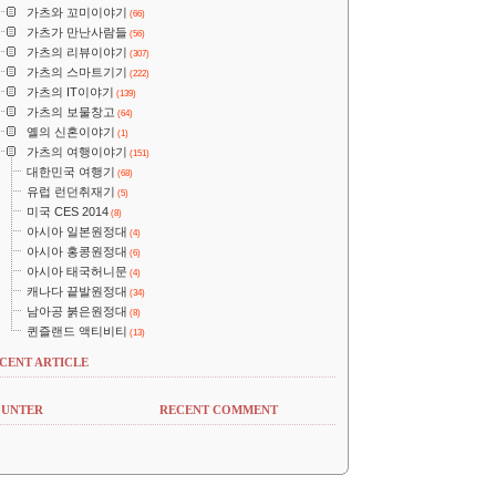
가츠와 꼬미이야기
(66)
가츠가 만난사람들
(56)
가츠의 리뷰이야기
(307)
가츠의 스마트기기
(222)
가츠의 IT이야기
(139)
가츠의 보물창고
(64)
옐의 신혼이야기
(1)
가츠의 여행이야기
(151)
대한민국 여행기
(68)
유럽 런던취재기
(5)
미국 CES 2014
(8)
아시아 일본원정대
(4)
아시아 홍콩원정대
(6)
아시아 태국허니문
(4)
캐나다 끝발원정대
(34)
남아공 붉은원정대
(8)
퀸즐랜드 액티비티
(13)
CENT ARTICLE
UNTER
RECENT COMMENT