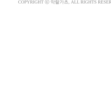
COPYRIGHT ⓒ 악랄가츠, ALL RIGHTS RESER